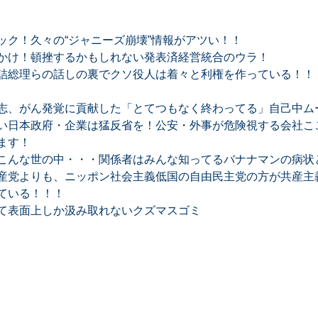
ック！久々の“ジャニーズ崩壊”情報がアツい！！
かけ！頓挫するかもしれない発表済経営統合のウラ！
詰総理らの話しの裏でクソ役人は着々と利権を作っている！！
志、がん発覚に貢献した「とてつもなく終わってる」自己中ム
い日本政府・企業は猛反省を！公安・外事が危険視する会社ここ
ます！
こんな世の中・・・関係者はみんな知ってるバナナマンの病状
産党よりも、ニッポン社会主義低国の自由民主党の方が共産主
ている！！！
て表面上しか汲み取れないクズマスゴミ