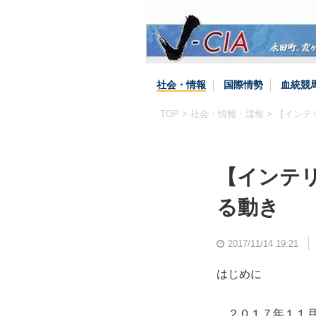
社会・情報
国際情勢
血統競
TOP
>
社会・情報・諜報
> 【イン
【インテ
る動き
2017/11/14 19:21
はじめに
２０１７年１１月