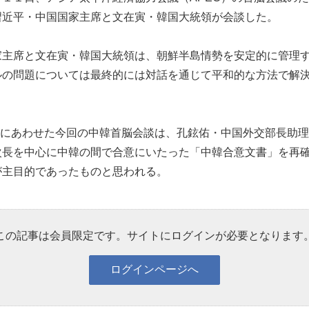
習近平・中国国家主席と文在寅・韓国大統領が会談した。
主席と文在寅・韓国大統領は、朝鮮半島情勢を安定的に管理
ルの問題については最終的には対話を通じて平和的な方法で解
議にあわせた今回の中韓首脳会談は、孔鉉佑・中国外交部長助
次長を中心に中韓の間で合意にいたった「中韓合意文書」を再
が主目的であったものと思われる。
この記事は会員限定です。サイトにログインが必要となります