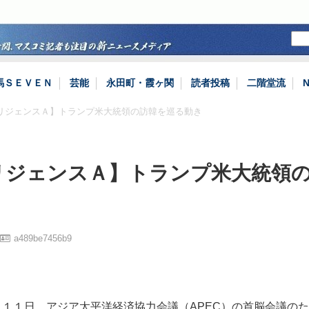
馬ＳＥＶＥＮ
芸能
永田町・霞ヶ関
読者投稿
二階堂流
テリジェンスＡ】トランプ米大統領の訪韓を巡る動き
リジェンスＡ】トランプ米大統領
a489be7456b9
１１日、アジア太平洋経済協力会議（APEC）の首脳会議の