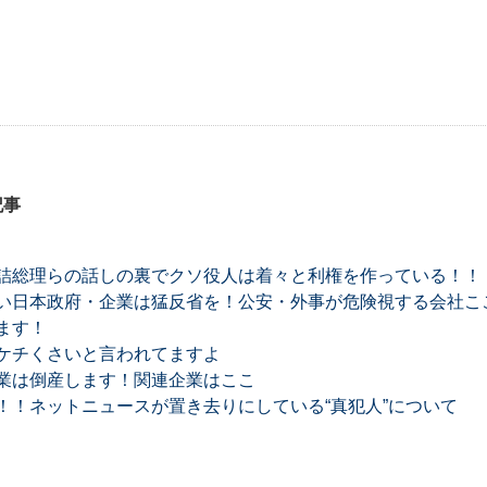
記事
詰総理らの話しの裏でクソ役人は着々と利権を作っている！！
い日本政府・企業は猛反省を！公安・外事が危険視する会社ここ
ます！
ケチくさいと言われてますよ
業は倒産します！関連企業はここ
！！ネットニュースが置き去りにしている“真犯人”について