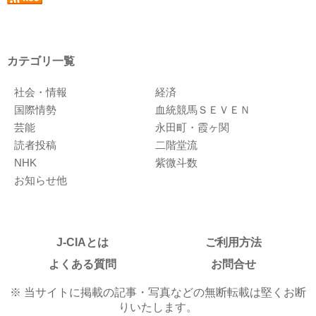
カテゴリ一覧
社会・情報
経済
国際情勢
血統競馬ＳＥＶＥＮ
芸能
永田町・霞ヶ関
読者投稿
二階堂流
NHK
紫微斗数
お知らせ他
J-CIAとは
ご利用方法
よくある質問
お問合せ
※ 当サイトに掲載の記事・写真などの無断転載は堅くお断
りいたします。