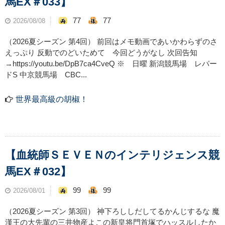
馬EX＃033】
77
77
2026/08/08
（2026夏シーズン 第4回） 前回はメモ動画であいかわらずのさ
えっぷり 反動でのどいためて 今回どうがなし 次回告知
→https://youtu.be/DpB7ca4CveQ ※ 日曜 新潟競馬場 レパー
ドS 中京競馬場 CBC...
世界最高級の胡椒！
【血統師ＳＥＶＥＮのインテリジェンス競
馬EX＃032】
99
99
2026/08/01
（2026夏シーズン 第3回） 神下ろししだしてるかんじするな 魔
漢王の大先輩の三井物産よこの新皇将門首塚でハッスルしたか