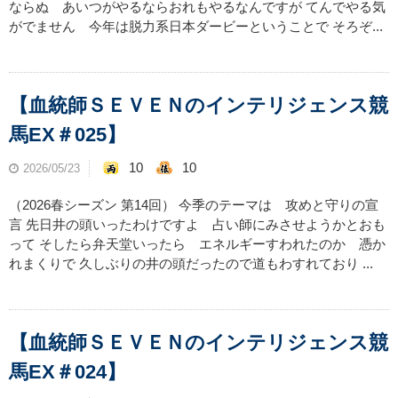
ならぬ あいつがやるならおれもやるなんですが てんでやる気
がでません 今年は脱力系日本ダービーということで そろぞ...
【血統師ＳＥＶＥＮのインテリジェンス競
馬EX＃025】
10
10
2026/05/23
（2026春シーズン 第14回） 今季のテーマは 攻めと守りの宣
言 先日井の頭いったわけですよ 占い師にみさせようかとおも
って そしたら弁天堂いったら エネルギーすわれたのか 憑か
れまくりで 久しぶりの井の頭だったので道もわすれており ...
【血統師ＳＥＶＥＮのインテリジェンス競
馬EX＃024】