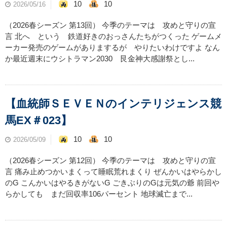
10
10
2026/05/16
（2026春シーズン 第13回） 今季のテーマは 攻めと守りの宣
言 北へ という 鉄道好きのおっさんたちがつくった ゲームメ
ーカー発売のゲームがありまするが やりたいわけですよ なん
か最近週末にウシトラマン2030 艮金神大感謝祭とし...
【血統師ＳＥＶＥＮのインテリジェンス競
馬EX＃023】
10
10
2026/05/09
（2026春シーズン 第12回） 今季のテーマは 攻めと守りの宣
言 痛み止めつかいまくって睡眠荒れまくり ぜんかいはやらかし
のG こんかいはやるきがないG ごきぶりのGは元気の爺 前回や
らかしても まだ回収率106パーセント 地球滅亡まで...