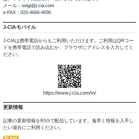
メール：
seigi@j-cia.com
e-FAX：020-4666-4696
J-CIAモバイル
J-CIAは携帯電話からもご利用いただけます。ご利用はQRコー
ドを携帯電話で読み込むか、ブラウザにアドレスを入力してく
ださい。
https://www.j-cia.com/m/
更新情報
記事の更新情報をRSSで配信しています。逸早く情報を入手し
たい場合にご利用ください。