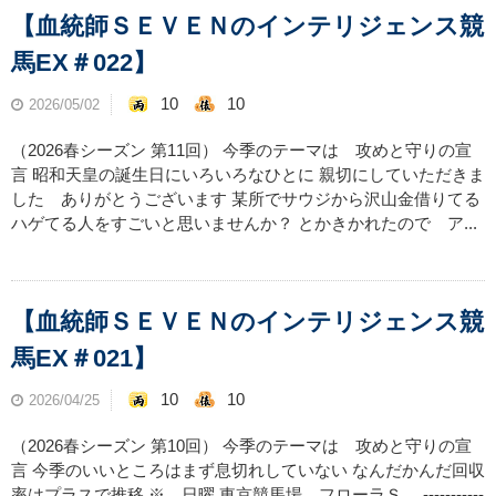
【血統師ＳＥＶＥＮのインテリジェンス競
馬EX＃022】
10
10
2026/05/02
（2026春シーズン 第11回） 今季のテーマは 攻めと守りの宣
言 昭和天皇の誕生日にいろいろなひとに 親切にしていただきま
した ありがとうございます 某所でサウジから沢山金借りてる
ハゲてる人をすごいと思いませんか？ とかきかれたので ア...
【血統師ＳＥＶＥＮのインテリジェンス競
馬EX＃021】
10
10
2026/04/25
（2026春シーズン 第10回） 今季のテーマは 攻めと守りの宣
言 今季のいいところはまず息切れしていない なんだかんだ回収
率はプラスで推移 ※ 日曜 東京競馬場 フローラＳ -----------