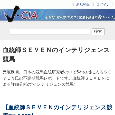
新規登録
ログイン
血統師ＳＥＶＥＮのインテリジェンス
競馬
元厩務員。日本の競馬血統研究者の中で5本の指に入るＳＥ
ＶＥＮ氏の不定期競馬レポートです。血統師ＳＥＶＥＮに
よる詳細分析の”インテリジェンス競馬”！！
【血統師ＳＥＶＥＮのインテリジェンス競