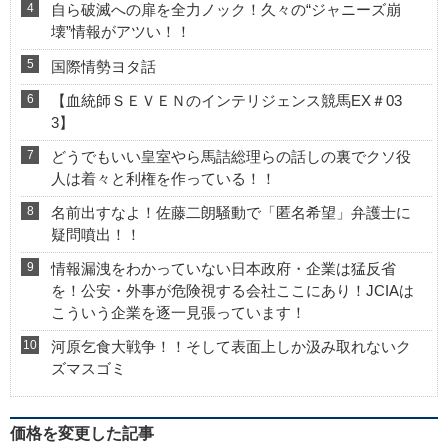
自ら破滅への扉を全力ノック！久々の“ジャニーズ崩
壊”情報がアツい！！
国際情勢ヨタ話
【血統師ＳＥＶＥＮのインテリジェンス競馬EX＃03
3】
どうでもいい皇室やら馬詰総理らの話しの裏でクソ役
人は着々と利権を作っている！！
名前出すなよ！佐藤二朗騒動で「匿名希望」弁護士に
疑問噴出！！
情報漏洩をわかっていない日本政府・企業は猛反省
を！公安・外事が危険視する会社ここにあり！JCIAは
こういう企業を逐一見張っています！
河原乞食大戦争！！そして表面上しか汲み取れないク
ズマスゴミ
価格を変更した記事