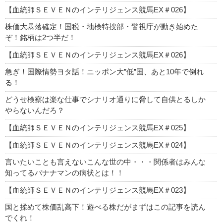
【血統師ＳＥＶＥＮのインテリジェンス競馬EX＃026】
株価大暴落確定！国税・地検特捜部・警視庁が動き始めた
ぞ！銘柄は2つ半だ！
【血統師ＳＥＶＥＮのインテリジェンス競馬EX＃026】
急ぎ！国際情勢ヨタ話！ニッポン大”低”国、あと10年で倒れ
る！
どうせ検察は楽な仕事でシナリオ通りに脅して自供とるしか
やらないんだろ？
【血統師ＳＥＶＥＮのインテリジェンス競馬EX＃025】
【血統師ＳＥＶＥＮのインテリジェンス競馬EX＃024】
言いたいことも言えないこんな世の中・・・関係者はみんな
知ってるバナナマンの病状とは！！
【血統師ＳＥＶＥＮのインテリジェンス競馬EX＃023】
国と揉めて株価乱高下！遊べる株だがまずはこの記事を読ん
でくれ！