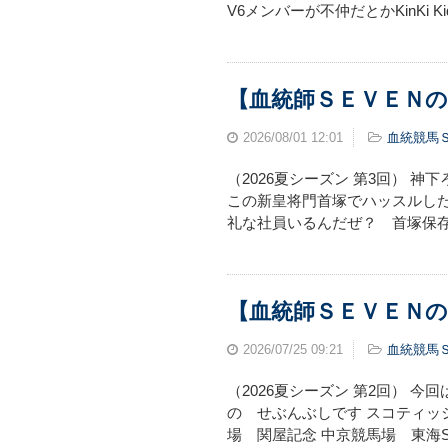
V6メンバーが不仲だとかKinKi 
【血統師ＳＥＶＥＮの
2026/08/01
12:01
血統競馬
（2026夏シーズン 第3回） 
この新皇将門首塚でハッスルした
礼な社員いるんだぜ？ 首塚保存会
【血統師ＳＥＶＥＮの
2026/07/25
09:21
血統競馬
（2026夏シーズン 第2回） 
の せぶんぶしです スコティッ
場 関屋記念 中京競馬場 東海S ----