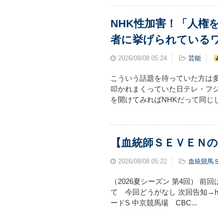
NHK性加害！「人権
者に挙げられている
2026/08/08
05:24
芸能
こういう話題を待っていた方は多
叩かれまくっていた日テレ・フ
を開けてみればNHKだって同じ
【血統師ＳＥＶＥＮの
2026/08/08
05:22
血統競馬
（2026夏シーズン 第4回） 
て 今回どうがなし 次回告知→https
ードS 中京競馬場 CBC...