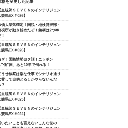
価格を変更した記事
【血統師ＳＥＶＥＮのインテリジェン
ス競馬EX＃026】
株価大暴落確定！国税・地検特捜部・
警視庁が動き始めたぞ！銘柄は2つ半
だ！
【血統師ＳＥＶＥＮのインテリジェン
ス競馬EX＃026】
急ぎ！国際情勢ヨタ話！ニッポン
大”低”国、あと10年で倒れる！
どうせ検察は楽な仕事でシナリオ通り
に脅して自供とるしかやらないんだ
ろ？
【血統師ＳＥＶＥＮのインテリジェン
ス競馬EX＃025】
【血統師ＳＥＶＥＮのインテリジェン
ス競馬EX＃024】
言いたいことも言えないこんな世の