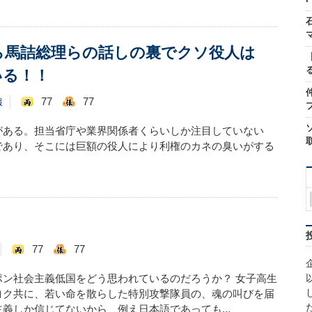
ら馬詰総理らの話しの裏でクソ役人は
いる！！
77
77
報
がある。担当省庁や業界関係者くらいしか注目していない
であり、そこには巨額の役人により利権のカネの臭いがする
77
77
ポン社会主義低国をどう思われているのだろうか？ 女子高生
ヨク共に、若い命を散らした特別攻撃隊員の、魂の叫びを届
義しか信じてないから、例え日本語であっても...