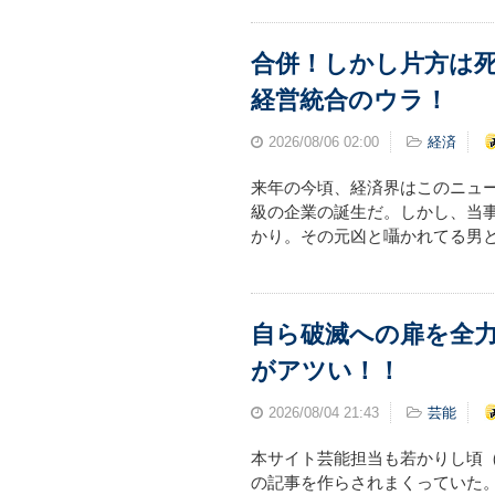
合併！しかし片方は
経営統合のウラ！
2026/08/06
02:00
経済
来年の今頃、経済界はこのニュ
級の企業の誕生だ。しかし、当
かり。その元凶と囁かれてる男
自ら破滅への扉を全力
がアツい！！
2026/08/04
21:43
芸能
本サイト芸能担当も若かりし頃
の記事を作らされまくっていた