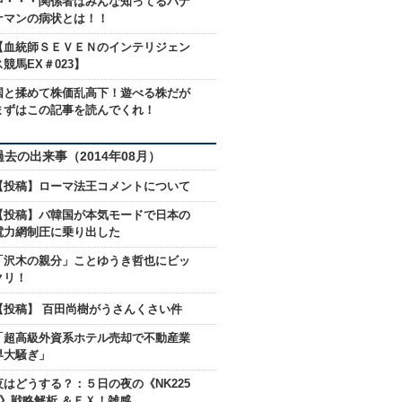
中・・・関係者はみんな知ってるバナ
ナマンの病状とは！！
【血統師ＳＥＶＥＮのインテリジェン
ス競馬EX＃023】
国と揉めて株価乱高下！遊べる株だが
まずはこの記事を読んでくれ！
過去の出来事（2014年08月）
【投稿】ローマ法王コメントについて
【投稿】バ韓国が本気モードで日本の
電力網制圧に乗り出した
「沢木の親分」ことゆうき哲也にビッ
クリ！
【投稿】 百田尚樹がうさんくさい件
「超高級外資系ホテル売却で不動産業
界大騒ぎ」
夜はどうする？：５日の夜の《NK225
F》戦略解析 ＆ＦＸ！雑感