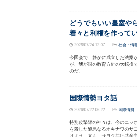
どうでもいい皇室や
着々と利権を作って
2026/07/24
12:07
社会・情
今国会で、静かに成立した法案
が、我が国の教育方針の大転換
のだ。
国際情勢ヨタ話
2026/07/22
06:22
国際情勢
特別攻撃隊の神々は、今のニッ
を殺した醜悪なるオキナワのサ
けよう。尤も、サヨク共は共産主