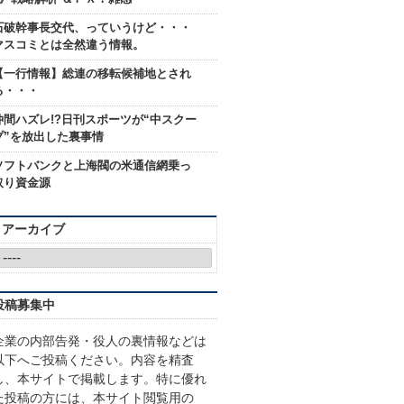
石破幹事長交代、っていうけど・・・
マスコミとは全然違う情報。
【一行情報】総連の移転候補地とされ
る・・・
仲間ハズレ!?日刊スポーツが“中スクー
プ”を放出した裏事情
ソフトバンクと上海閥の米通信網乗っ
取り資金源
アーカイブ
投稿募集中
企業の内部告発・役人の裏情報などは
以下へご投稿ください。内容を精査
し、本サイトで掲載します。特に優れ
た投稿の方には、本サイト閲覧用の