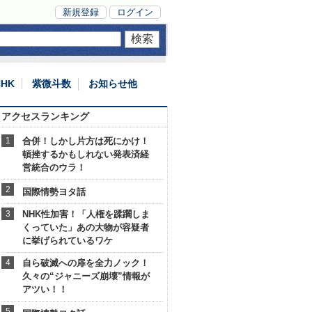
新規登録
ログイン
NHK
紫微斗数
お知らせ他
アクセスランキング
合併！しかし片方は死にかけ！
頓挫するかもしれない発表済経
営統合のウラ！
国際情勢ヨタ話
NHK性加害！「人権を蹂躙しま
くっていた」あの大物が容疑者
に挙げられているワケ
自ら破滅への扉を全力ノック！
久々の“ジャニーズ崩壊”情報が
アツい！！