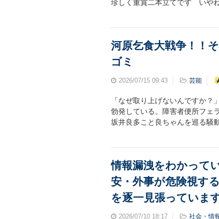
珍しく重賞二本立てです いやね 
河原乞食大戦争！！
ゴミ
2026/07/15
09:43
芸能
「なぜ取り上げないんですか？
勃発している。障害者便所フェ
坂井良多こと良ちゃんを巡る騒動
情報漏洩をわかって
安・外事が危険視する
を逐一見張っていま
2026/07/10
18:17
社会・情