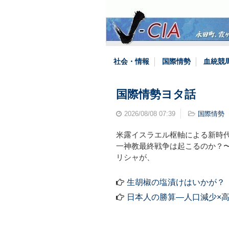
社会・情報
国際情勢
血統競
国際情勢ヨタ話
2026/08/08
07:39
国際情勢
米露イスラエル枢軸による新時
一神教最終戦争は起こるのか？
リシャが、
生胡椒の塩漬けはいかが？
日本人の勝算―人口減少×高