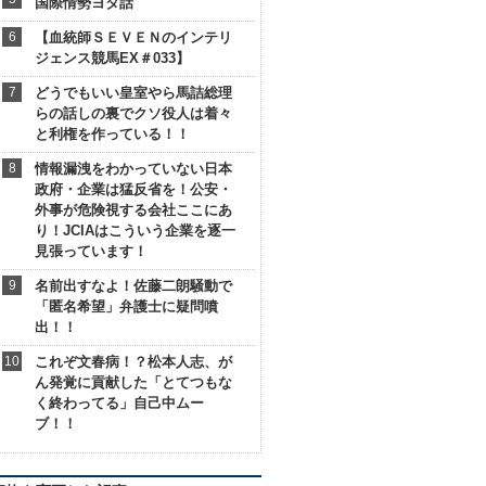
国際情勢ヨタ話
【血統師ＳＥＶＥＮのインテリ
ジェンス競馬EX＃033】
どうでもいい皇室やら馬詰総理
らの話しの裏でクソ役人は着々
と利権を作っている！！
情報漏洩をわかっていない日本
政府・企業は猛反省を！公安・
外事が危険視する会社ここにあ
り！JCIAはこういう企業を逐一
見張っています！
名前出すなよ！佐藤二朗騒動で
「匿名希望」弁護士に疑問噴
出！！
これぞ文春病！？松本人志、が
ん発覚に貢献した「とてつもな
く終わってる」自己中ムー
ブ！！