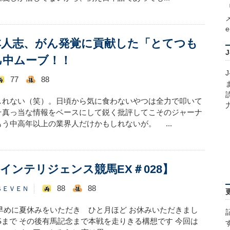
e
本人志、がん発覚に貢献した「とてつも
己中ムーブ！！
77
88
しれない（笑）。日頃から気に食わないやつは全力で叩いて
そ真っ当な情報をベースにして鋭く批評してこそのジャーナ
う中高年以上の業界人だけかもしれないが。 ...
インテリジェンス競馬EX＃028】
88
88
ＳＥＶＥＮ
少し早めに夏休みをいただき ひと月ほど お休みいただきまし
Sまで その後有馬記念まで本戦を走りきる構想です 今回は