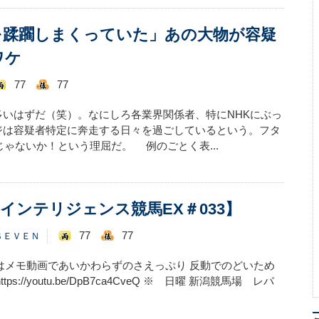
を蹂躙しまくっていた」あの大物が容疑
ワケ
77
77
いはずだ（笑）。なにしろ各業界関係者、特にNHKにぶっ
ジは容疑者特定に奔走する日々を過ごしているという。フタ
じゃないか！という理屈だ。 例のごとく表...
インテリジェンス競馬EX＃033】
77
77
ＳＥＶＥＮ
前回はメモ動画であいかわらずのさえっぷり 反動でのどいため
://youtu.be/DpB7ca4CveQ ※ 日曜 新潟競馬場 レパ