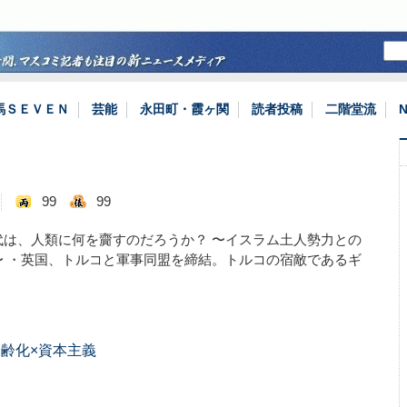
馬ＳＥＶＥＮ
芸能
永田町・霞ヶ関
読者投稿
二階堂流
99
99
代は、人類に何を齎すのだろうか？ 〜イスラム土人勢力との
〜 ・英国、トルコと軍事同盟を締結。トルコの宿敵であるギ
齢化×資本主義