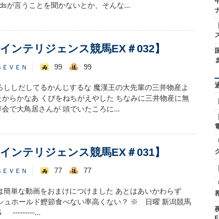
Kidsが言うことを聞かないとか、そんな...
インテリジェンス競馬EX＃032】
99
99
ＳＥＶＥＮ
神下ろししだしてるかんじするな 魔漢王の大先輩の三井物産よ
からかなあ くびをねちがえやした ちなみに三井物産に無
で大鳥居さんが 頭でいたころに...
インテリジェンス競馬EX＃031】
77
77
ＳＥＶＥＮ
今回は簡単な動画をおまけにつけました あとはあいかわらず
シュホールド鰹節食べない率高くない？ ※ 日曜 新潟競馬
-----...