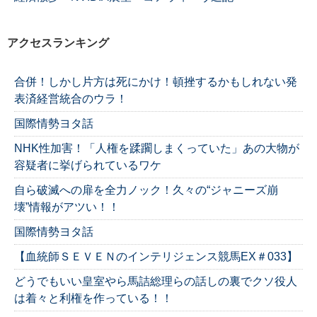
アクセスランキング
合併！しかし片方は死にかけ！頓挫するかもしれない発
表済経営統合のウラ！
国際情勢ヨタ話
NHK性加害！「人権を蹂躙しまくっていた」あの大物が
容疑者に挙げられているワケ
自ら破滅への扉を全力ノック！久々の“ジャニーズ崩
壊”情報がアツい！！
国際情勢ヨタ話
【血統師ＳＥＶＥＮのインテリジェンス競馬EX＃033】
どうでもいい皇室やら馬詰総理らの話しの裏でクソ役人
は着々と利権を作っている！！