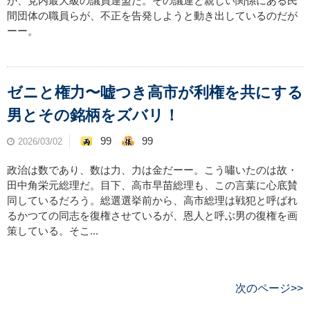
が、党内最大級の議員連盟だ。その議連と親しい関係にある民
間団体の職員らが、不正を告発しようと動き出しているのだが
ーー。
ゼニと権力〜嘘つき高市が利権を共にする
男とその銘柄をズバリ！
99
99
2026/03/02
政治は数であり、数は力、力は金だーー。こう嘯いたのは故・
田中角栄元総理だ。目下、高市早苗総理も、この言葉に心底賛
同しているだろう。総選選挙前から、高市総理は戦犯と呼ばれ
るかつての同志を復権させているが、恩人と呼ぶ男の復権を画
策している。そこ...
次のページ>>