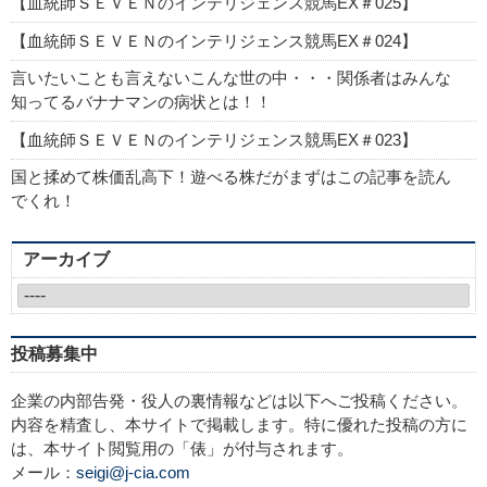
【血統師ＳＥＶＥＮのインテリジェンス競馬EX＃025】
【血統師ＳＥＶＥＮのインテリジェンス競馬EX＃024】
言いたいことも言えないこんな世の中・・・関係者はみんな
知ってるバナナマンの病状とは！！
【血統師ＳＥＶＥＮのインテリジェンス競馬EX＃023】
国と揉めて株価乱高下！遊べる株だがまずはこの記事を読ん
でくれ！
アーカイブ
投稿募集中
企業の内部告発・役人の裏情報などは以下へご投稿ください。
内容を精査し、本サイトで掲載します。特に優れた投稿の方に
は、本サイト閲覧用の「俵」が付与されます。
メール：
seigi@j-cia.com