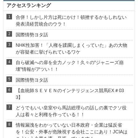
アクセスランキング
合併！しかし片方は死にかけ！頓挫するかもしれない
発表済経営統合のウラ！
国際情勢ヨタ話
NHK性加害！「人権を蹂躙しまくっていた」あの大物
が容疑者に挙げられているワケ
自ら破滅への扉を全力ノック！久々の“ジャニーズ崩
壊”情報がアツい！！
国際情勢ヨタ話
【血統師ＳＥＶＥＮのインテリジェンス競馬EX＃03
3】
どうでもいい皇室やら馬詰総理らの話しの裏でクソ役
人は着々と利権を作っている！！
情報漏洩をわかっていない日本政府・企業は猛反省
を！公安・外事が危険視する会社ここにあり！JCIAは