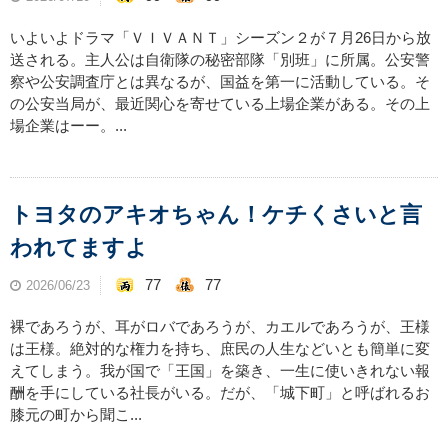
いよいよドラマ「ＶＩＶＡＮＴ」シーズン２が７月26日から放
送される。主人公は自衛隊の秘密部隊「別班」に所属。公安警
察や公安調査庁とは異なるが、国益を第一に活動している。そ
の公安当局が、最近関心を寄せている上場企業がある。その上
場企業はーー。...
トヨタのアキオちゃん！ケチくさいと言
われてますよ
77
77
2026/06/23
裸であろうが、耳がロバであろうが、カエルであろうが、王様
は王様。絶対的な権力を持ち、庶民の人生などいとも簡単に変
えてしまう。我が国で「王国」を築き、一生に使いきれない報
酬を手にしている社長がいる。だが、「城下町」と呼ばれるお
膝元の町から聞こ...