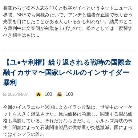
相変わらず松本人志を叩くと数字がイイというネットニュース
界隈。SNSでも同様みたいで、アンチと信者が正論で殴り合う
光景を目にしたことがある人もいるかも知れない。結局のとこ
ろ裁判中に文春側が白旗を上げたので、松本としては「復讐す
べき相手はもは...
【ユ●ヤ利権】繰り返される戦時の国際金
融イカサマ〜国家レベルのインサイダー
暴利
100
100
2026/04/07
今回のイスラエルと米国によるイラン攻撃は、世界中のマーケ
ットを大きく混乱させた。原油価格は急騰し、関連する製品価
格も高騰している。それだけならまだしも、ホルムズ海峡の事
実上閉鎖によって石油関連製品の供給量が突然激減。国によっ
てはインフラの維...