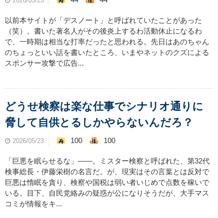
2026/05/25
以前本サイトが「デスノート」と呼ばれていたことがあった
（笑）。書いた著名人がその後炎上するわ活動休止になるわ
で、一時期は相当な打率だったと思われる。先日はあのちゃん
のちょっといい話を書いたところ、いまやネットのクズによる
スポンサー攻撃で広告...
どうせ検察は楽な仕事でシナリオ通りに
脅して自供とるしかやらないんだろ？
100
100
2026/05/23
「巨悪を眠らせるな」――。ミスター検察と呼ばれた、第32代
検事総長・伊藤栄樹の名言だ。が、現実はその言葉とは反対で
巨悪は惰眠を貪り、検察や国税は弱い者いじめで点数を稼いで
いる。目下、自民党絡みの疑惑が公になりそうだが、大手マス
コミが情報をキ...