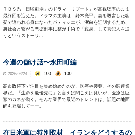
ＴＢＳ系「日曜劇場」のドラマ「リブート」が高視聴率のまま
最終回を迎えた。ドラマの主演は、鈴木亮平。妻を殺害した容
疑で追われる身になったパティシエが、潔白を証明するため、
裏社会と繋がる悪徳刑事に整形手術で「変身」して真犯人を追
うというストーリ...
今週の儲け話〜永田町編
100
100
2026/03/24
高市政権下で注目を集め始めたのが、医療や製薬、その関連業
界だ。「生命を最優先に」と言えば聞こえは良いが、医療は巨
額のカネが動く。そんな業界で最近のトレンドは、話題の地面
師も登場してーー。
在日米軍に特別取材 イランをどうするの