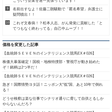
こういう企業を逐一見張っています！
名前出すなよ！佐藤二朗騒動で「匿名希望」弁護士に
疑問噴出！！
これぞ文春病！？松本人志、がん発覚に貢献した「と
てつもなく終わってる」自己中ムーブ！！
価格を変更した記事
【血統師ＳＥＶＥＮのインテリジェンス競馬EX＃026】
株価大暴落確定！国税・地検特捜部・警視庁が動き始めた
ぞ！銘柄は2つ半だ！
【血統師ＳＥＶＥＮのインテリジェンス競馬EX＃026】
急ぎ！国際情勢ヨタ話！ニッポン大”低”国、あと10年で倒れ
る！
どうせ検察は楽な仕事でシナリオ通りに脅して自供とるしか
やらないんだろ？