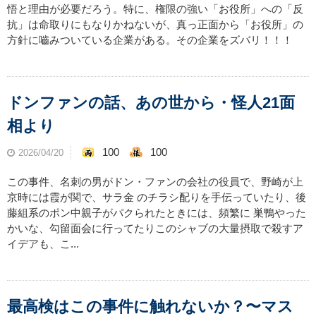
悟と理由が必要だろう。特に、権限の強い「お役所」への「反
抗」は命取りにもなりかねないが、真っ正面から「お役所」の
方針に嚙みついている企業がある。その企業をズバリ！！！
ドンファンの話、あの世から・怪人21面
相より
100
100
2026/04/20
この事件、名刺の男がドン・ファンの会社の役員で、野崎が上
京時には霞が関で、サラ金 のチラシ配りを手伝っていたり、後
藤組系のポン中親子がパクられたときには、頻繁に 巣鴨やった
かいな、勾留面会に行ってたりこのシャブの大量摂取で殺すア
イデアも、こ...
最高検はこの事件に触れないか？〜マス