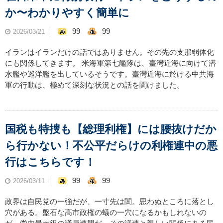
か〜わかりやすく簡単に
99
99
2026/03/21
イランはイランだけの話ではありません。その先の支那弱体化
にも関係してきます。 米海軍第七艦隊は、臺灣近海に向けて潜
水艦や巡洋艦を出しているそうです。臺灣近海に於ける中共海
軍の行動は、極めて深刻な状況との話を聞けました。
国税も特捜も【総理利権】には腰抜けだか
ら行かない！不公平だらけの利権連中の悪
行はこちらです！
99
99
2026/03/11
政界は自民党の一強だが、一寸先は闇。思わぬところに落とし
穴がある。盤石な高市政権の蟻の一穴になるかもしれないの