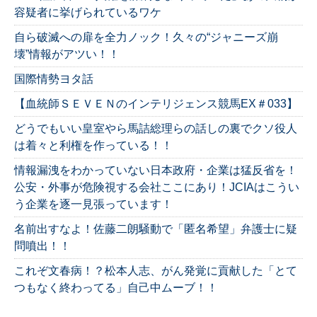
容疑者に挙げられているワケ
自ら破滅への扉を全力ノック！久々の“ジャニーズ崩
壊”情報がアツい！！
国際情勢ヨタ話
【血統師ＳＥＶＥＮのインテリジェンス競馬EX＃033】
どうでもいい皇室やら馬詰総理らの話しの裏でクソ役人
は着々と利権を作っている！！
情報漏洩をわかっていない日本政府・企業は猛反省を！
公安・外事が危険視する会社ここにあり！JCIAはこうい
う企業を逐一見張っています！
名前出すなよ！佐藤二朗騒動で「匿名希望」弁護士に疑
問噴出！！
これぞ文春病！？松本人志、がん発覚に貢献した「とて
つもなく終わってる」自己中ムーブ！！