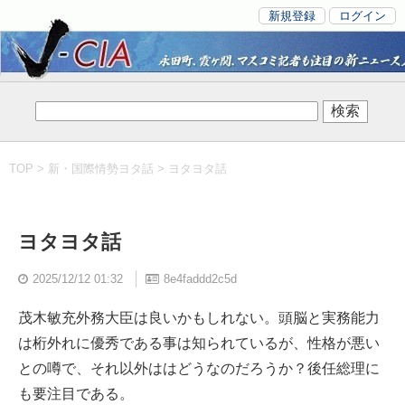
新規登録
ログイン
TOP
>
新・国際情勢ヨタ話
> ヨタヨタ話
ヨタヨタ話
2025/12/12 01:32
8e4faddd2c5d
茂木敏充外務大臣は良いかもしれない。頭脳と実務能力
は桁外れに優秀である事は知られているが、性格が悪い
との噂で、それ以外ははどうなのだろうか？後任総理に
も要注目である。