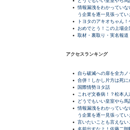
どうでもいい皇室やら馬
情報漏洩をわかっていな
う企業を逐一見張ってい
トヨタのアキオちゃん！
おめでとう！この上場企
取材・裏取り・実名報道
アクセスランキング
自ら破滅への扉を全力ノ
合併！しかし片方は死に
国際情勢ヨタ話
これぞ文春病！？松本人
どうでもいい皇室やら馬
情報漏洩をわかっていな
う企業を逐一見張ってい
言いたいことも言えない
名前出すなよ！佐藤二朗