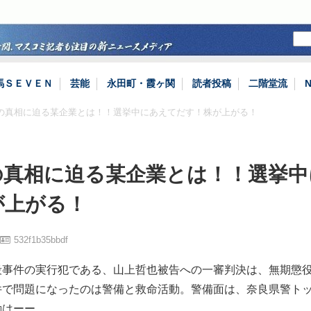
馬ＳＥＶＥＮ
芸能
永田町・霞ヶ関
読者投稿
二階堂流
殺の真相に迫る某企業とは！！選挙中にあえてだす！株が上がる！
の真相に迫る某企業とは！！選挙中
が上がる！
532f1b35bbdf
殺事件の実行犯である、山上哲也被告への一審判決は、無期懲
件で問題になったのは警備と救命活動。警備面は、奈良県警ト
動はーー。