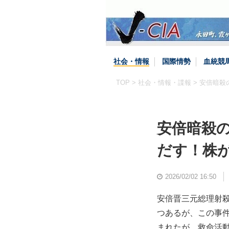
社会・情報
国際情勢
血統競
TOP
>
社会・情報・諜報
> 安倍暗
安倍暗殺
だす！株
2026/02/02 16:50
安倍晋三元総理射
つあるが、この事
まれたが、救命活