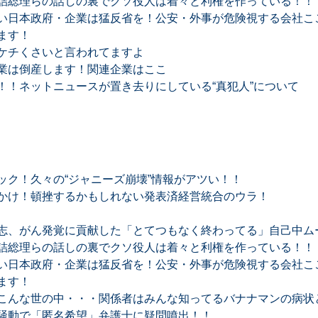
詰総理らの話しの裏でクソ役人は着々と利権を作っている！！
い日本政府・企業は猛反省を！公安・外事が危険視する会社ここ
ます！
ケチくさいと言われてますよ
業は倒産します！関連企業はここ
！！ネットニュースが置き去りにしている“真犯人”について
ック！久々の“ジャニーズ崩壊”情報がアツい！！
かけ！頓挫するかもしれない発表済経営統合のウラ！
志、がん発覚に貢献した「とてつもなく終わってる」自己中ム
詰総理らの話しの裏でクソ役人は着々と利権を作っている！！
い日本政府・企業は猛反省を！公安・外事が危険視する会社ここ
ます！
こんな世の中・・・関係者はみんな知ってるバナナマンの病状
騒動で「匿名希望」弁護士に疑問噴出！！