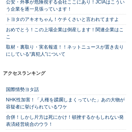
公安・外事が危険視する会社ここにあり！JCIAはこうい
う企業を逐一見張っています！
トヨタのアキオちゃん！ケチくさいと言われてますよ
おめでとう！この上場企業は倒産します！関連企業はこ
こ
取材・裏取り・実名報道！！ネットニュースが置き去り
にしている“真犯人”について
アクセスランキング
国際情勢ヨタ話
NHK性加害！「人権を蹂躙しまくっていた」あの大物が
容疑者に挙げられているワケ
合併！しかし片方は死にかけ！頓挫するかもしれない発
表済経営統合のウラ！