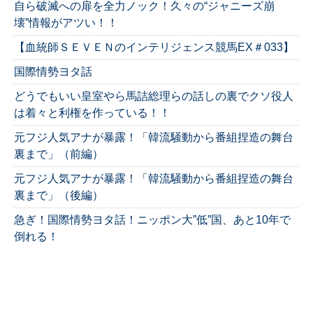
自ら破滅への扉を全力ノック！久々の“ジャニーズ崩
壊”情報がアツい！！
【血統師ＳＥＶＥＮのインテリジェンス競馬EX＃033】
国際情勢ヨタ話
どうでもいい皇室やら馬詰総理らの話しの裏でクソ役人
は着々と利権を作っている！！
元フジ人気アナが暴露！「韓流騒動から番組捏造の舞台
裏まで」（前編）
元フジ人気アナが暴露！「韓流騒動から番組捏造の舞台
裏まで」（後編）
急ぎ！国際情勢ヨタ話！ニッポン大”低”国、あと10年で
倒れる！