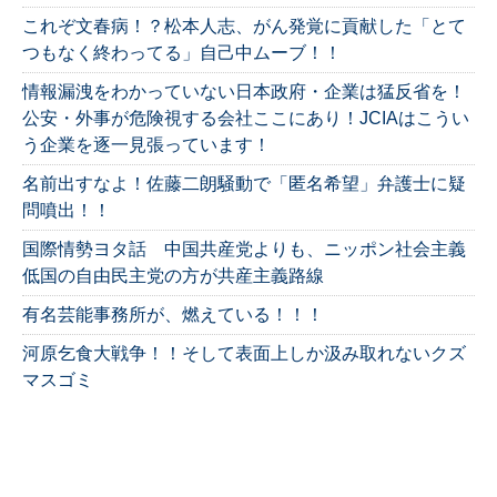
これぞ文春病！？松本人志、がん発覚に貢献した「とて
つもなく終わってる」自己中ムーブ！！
情報漏洩をわかっていない日本政府・企業は猛反省を！
公安・外事が危険視する会社ここにあり！JCIAはこうい
う企業を逐一見張っています！
名前出すなよ！佐藤二朗騒動で「匿名希望」弁護士に疑
問噴出！！
国際情勢ヨタ話 中国共産党よりも、ニッポン社会主義
低国の自由民主党の方が共産主義路線
有名芸能事務所が、燃えている！！！
河原乞食大戦争！！そして表面上しか汲み取れないクズ
マスゴミ