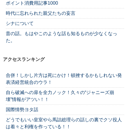
ポイント消費用記事1000
時代に忘れられた親父たちの妄言
シナについて
昔の話。もはやこのような話も知るものが少なくなっ
た。
アクセスランキング
合併！しかし片方は死にかけ！頓挫するかもしれない発
表済経営統合のウラ！
自ら破滅への扉を全力ノック！久々の“ジャニーズ崩
壊”情報がアツい！！
国際情勢ヨタ話
どうでもいい皇室やら馬詰総理らの話しの裏でクソ役人
は着々と利権を作っている！！