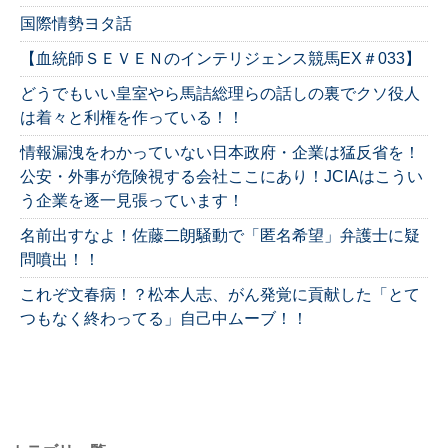
国際情勢ヨタ話
【血統師ＳＥＶＥＮのインテリジェンス競馬EX＃033】
どうでもいい皇室やら馬詰総理らの話しの裏でクソ役人
は着々と利権を作っている！！
情報漏洩をわかっていない日本政府・企業は猛反省を！
公安・外事が危険視する会社ここにあり！JCIAはこうい
う企業を逐一見張っています！
名前出すなよ！佐藤二朗騒動で「匿名希望」弁護士に疑
問噴出！！
これぞ文春病！？松本人志、がん発覚に貢献した「とて
つもなく終わってる」自己中ムーブ！！