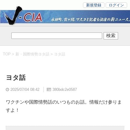
新規登録
ログイン
TOP
>
新・国際情勢ヨタ話
> ヨタ話
ヨタ話
2025/07/04 08:42
380bdc2e0587
ワクチンや国際情勢話のいつものお話。情報だけ参りま
すよ！