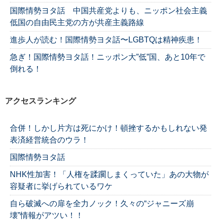
国際情勢ヨタ話 中国共産党よりも、ニッポン社会主義
低国の自由民主党の方が共産主義路線
進歩人が読む！国際情勢ヨタ話〜LGBTQは精神疾患！
急ぎ！国際情勢ヨタ話！ニッポン大”低”国、あと10年で
倒れる！
アクセスランキング
合併！しかし片方は死にかけ！頓挫するかもしれない発
表済経営統合のウラ！
国際情勢ヨタ話
NHK性加害！「人権を蹂躙しまくっていた」あの大物が
容疑者に挙げられているワケ
自ら破滅への扉を全力ノック！久々の“ジャニーズ崩
壊”情報がアツい！！