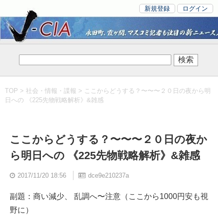
新規登録
ログイン
TOP
>
社会・情報・諜報
> ここからどうする？〜〜〜２０日の夜から明
日への 《225先物戦略解析》&雑感
ここからどうする？〜〜〜２０日の夜か
ら明日への 《225先物戦略解析》&雑感
2017/11/20 18:56
dce9e210237a
副題：商い減少、 乱調へ〜注意（ここから1000円安も視
野に）