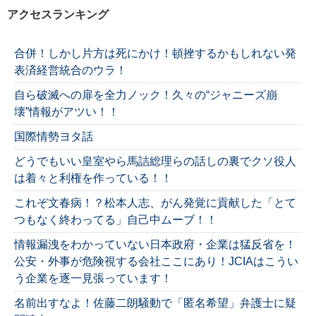
アクセスランキング
合併！しかし片方は死にかけ！頓挫するかもしれない発
表済経営統合のウラ！
自ら破滅への扉を全力ノック！久々の“ジャニーズ崩
壊”情報がアツい！！
国際情勢ヨタ話
どうでもいい皇室やら馬詰総理らの話しの裏でクソ役人
は着々と利権を作っている！！
これぞ文春病！？松本人志、がん発覚に貢献した「とて
つもなく終わってる」自己中ムーブ！！
情報漏洩をわかっていない日本政府・企業は猛反省を！
公安・外事が危険視する会社ここにあり！JCIAはこうい
う企業を逐一見張っています！
名前出すなよ！佐藤二朗騒動で「匿名希望」弁護士に疑