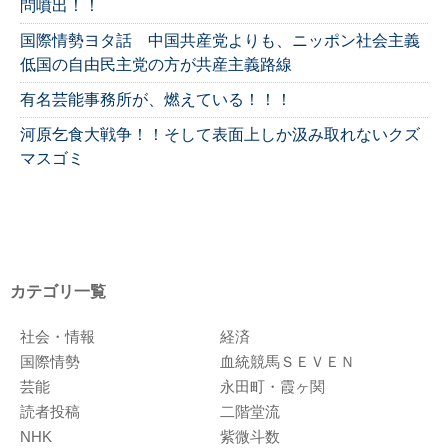
問噴出！！
国際情勢ヨタ話 中国共産党よりも、ニッポン社会主義
低国の自由民主党の方が共産主義路線
有名芸能事務所が、燃えている！！！
河原乞食大戦争！！そして表面上しか汲み取れないクズ
マスゴミ
カテゴリ一覧
社会・情報
経済
国際情勢
血統競馬ＳＥＶＥＮ
芸能
永田町・霞ヶ関
読者投稿
二階堂流
NHK
紫微斗数