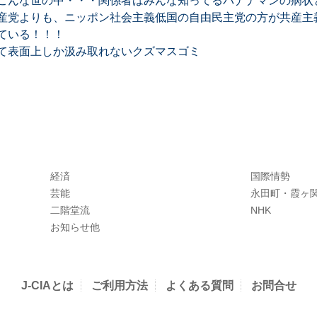
こんな世の中・・・関係者はみんな知ってるバナナマンの病状
産党よりも、ニッポン社会主義低国の自由民主党の方が共産主
ている！！！
て表面上しか汲み取れないクズマスゴミ
経済
国際情勢
芸能
永田町・霞ヶ
二階堂流
NHK
お知らせ他
J-CIAとは
ご利用方法
よくある質問
お問合せ