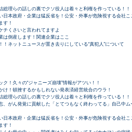
詰総理らの話しの裏でクソ役人は着々と利権を作っている！！
い日本政府・企業は猛反省を！公安・外事が危険視する会社ここ
ます！
ケチくさいと言われてますよ
業は倒産します！関連企業はここ
！！ネットニュースが置き去りにしている“真犯人”について
ック！久々の“ジャニーズ崩壊”情報がアツい！！
かけ！頓挫するかもしれない発表済経営統合のウラ！
詰総理らの話しの裏でクソ役人は着々と利権を作っている！！
志、がん発覚に貢献した「とてつもなく終わってる」自己中ム
い日本政府・企業は猛反省を！公安・外事が危険視する会社ここ
ます！