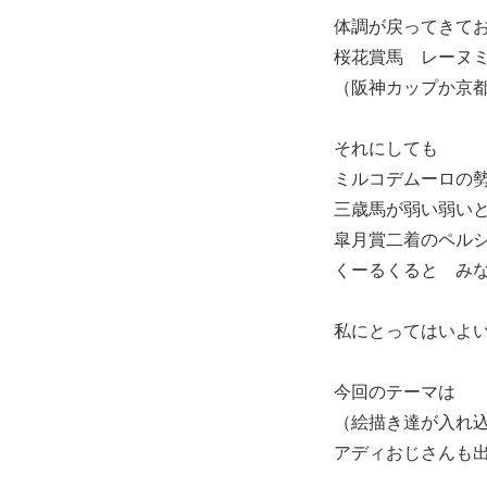
体調が戻ってきて
桜花賞馬 レーヌ
（阪神カップか京
それにしても
ミルコデムーロの
三歳馬が弱い弱い
皐月賞二着のペル
くーるくると み
私にとってはいよ
今回のテーマは
（絵描き達が入れ
アディおじさんも