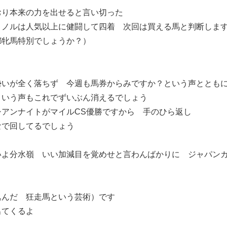
おり本来の力を出せると言い切った
ミノルは人気以上に健闘して四着 次回は買える馬と判断しま
都牝馬特別でしょうか？）
勢いが全く落ちず 今週も馬券からみですか？という声ととも
という声もこれでずいぶん消えるでしょう
シアンナイトがマイルCS優勝ですから 手のひら返し
なで回してるでしょう
いよ分水嶺 いい加減目を覚めせと言わんばかりに ジャパン
込んだ 狂走馬という芸術）です
出てくるよ