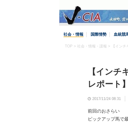
社会・情報
国際情勢
血統競
TOP
>
社会・情報・諜報
> 【インチ
【インチキ
レポート
2017/11/24 08:31
前回のおさらい
ピックアップ馬で