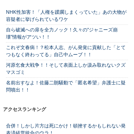
NHK性加害！「人権を蹂躙しまくっていた」あの大物が
容疑者に挙げられているワケ
自ら破滅への扉を全力ノック！久々の“ジャニーズ崩
壊”情報がアツい！！
これぞ文春病！？松本人志、がん発覚に貢献した「とて
つもなく終わってる」自己中ムーブ！！
河原乞食大戦争！！そして表面上しか汲み取れないクズ
マスゴミ
名前出すなよ！佐藤二朗騒動で「匿名希望」弁護士に疑
問噴出！！
アクセスランキング
合併！しかし片方は死にかけ！頓挫するかもしれない発
表済経営統合のウラ！