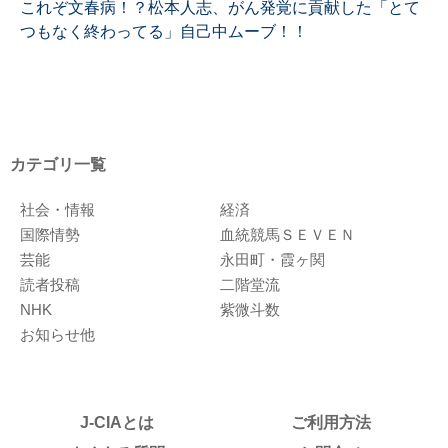
これぞ文春病！？松本人志、がん発覚に貢献した「とて
つもなく終わってる」自己中ムーブ！！
カテゴリ一覧
社会・情報
経済
国際情勢
血統競馬ＳＥＶＥＮ
芸能
永田町・霞ヶ関
読者投稿
二階堂流
NHK
紫微斗数
お知らせ他
J-CIAとは
ご利用方法