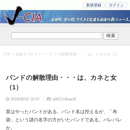
新規登録
ログイン
TOP
>
芸能タブロイド
> バンドの解散理由・・・は、カネと女（1）
バンドの解散理由・・・は、カネと女
（1）
2019/06/02 16:07
a9027c9eae3f
昔はやったバンドがある。バンド名は控えるが、「布
袋」という謎の名字の方がいたバンドである。バレバレ
か。