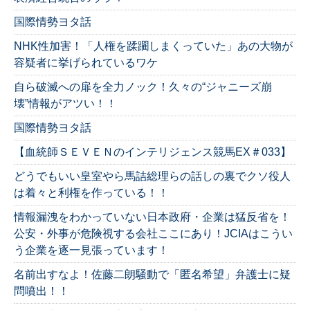
国際情勢ヨタ話
NHK性加害！「人権を蹂躙しまくっていた」あの大物が
容疑者に挙げられているワケ
自ら破滅への扉を全力ノック！久々の“ジャニーズ崩
壊”情報がアツい！！
国際情勢ヨタ話
【血統師ＳＥＶＥＮのインテリジェンス競馬EX＃033】
どうでもいい皇室やら馬詰総理らの話しの裏でクソ役人
は着々と利権を作っている！！
情報漏洩をわかっていない日本政府・企業は猛反省を！
公安・外事が危険視する会社ここにあり！JCIAはこうい
う企業を逐一見張っています！
名前出すなよ！佐藤二朗騒動で「匿名希望」弁護士に疑
問噴出！！