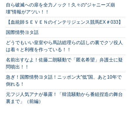
自ら破滅への扉を全力ノック！久々の“ジャニーズ崩
壊”情報がアツい！！
【血統師ＳＥＶＥＮのインテリジェンス競馬EX＃033】
国際情勢ヨタ話
どうでもいい皇室やら馬詰総理らの話しの裏でクソ役人
は着々と利権を作っている！！
名前出すなよ！佐藤二朗騒動で「匿名希望」弁護士に疑
問噴出！！
急ぎ！国際情勢ヨタ話！ニッポン大”低”国、あと10年で
倒れる！
元フジ人気アナが暴露！「韓流騒動から番組捏造の舞台
裏まで」（前編）