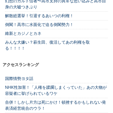
幻想のカルト信者〜高市支持の異常な思い込みと高市自
身の大嘘つきぶり
解散総選挙！引退するあいつの利権！
倒閣！高市に水面化で迫る倒閣勢力！
維新とカジノとカネ
みんな大嫌い？萩生田、復活してあの利権を取
る！！！！
アクセスランキング
国際情勢ヨタ話
NHK性加害！「人権を蹂躙しまくっていた」あの大物が
容疑者に挙げられているワケ
合併！しかし片方は死にかけ！頓挫するかもしれない発
表済経営統合のウラ！