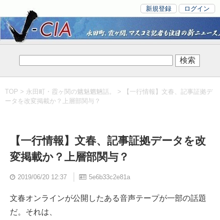
新規登録
ログイン
TOP
>
永田町・霞ヶ関の魑魅魍魎話。
> 【一行情報】文春、記事証拠デ
ータを改変掲載か？上層部関与？
【一行情報】文春、記事証拠データを改
変掲載か？上層部関与？
2019/06/20 12:37
5e6b33c2e81a
文春オンラインが公開したある音声テープが一部の話題
だ。それは、