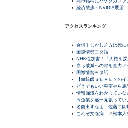
高市銘柄にハゲタカファ
経済散歩・NVIDIA展
アクセスランキング
合併！しかし片方は死に
国際情勢ヨタ話
NHK性加害！「人権を
自ら破滅への扉を全力ノ
国際情勢ヨタ話
【血統師ＳＥＶＥＮのイン
どうでもいい皇室やら馬
情報漏洩をわかっていな
う企業を逐一見張ってい
名前出すなよ！佐藤二朗
これぞ文春病！？松本人