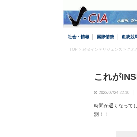
社会・情報
国際情勢
血統競
TOP
>
経済インテリジェンス
> これ
これがIN
2022/07/24 22:10
時間が遅くなって
測！！