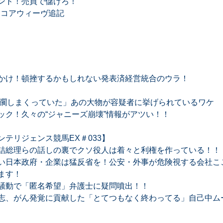
ンド！売買で儲けろ！
望 コアウィーヴ追記
かけ！頓挫するかもしれない発表済経営統合のウラ！
蹂躙しまくっていた」あの大物が容疑者に挙げられているワケ
ック！久々の“ジャニーズ崩壊”情報がアツい！！
テリジェンス競馬EX＃033】
詰総理らの話しの裏でクソ役人は着々と利権を作っている！！
い日本政府・企業は猛反省を！公安・外事が危険視する会社ここ
ます！
騒動で「匿名希望」弁護士に疑問噴出！！
志、がん発覚に貢献した「とてつもなく終わってる」自己中ム