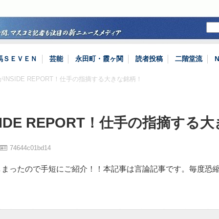
馬ＳＥＶＥＮ
芸能
永田町・霞ヶ関
読者投稿
二階堂流
がINSIDE REPORT！仕手の指摘する大きな銘柄！
SIDE REPORT！仕手の指摘する
74644c01bd14
しまったので手短にご紹介！！本記事は言論記事です。毎度恐