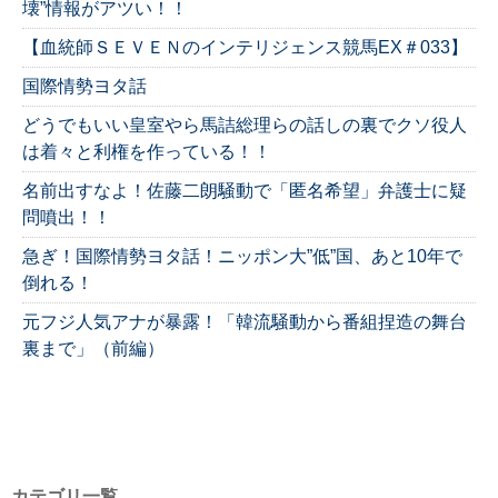
壊”情報がアツい！！
【血統師ＳＥＶＥＮのインテリジェンス競馬EX＃033】
国際情勢ヨタ話
どうでもいい皇室やら馬詰総理らの話しの裏でクソ役人
は着々と利権を作っている！！
名前出すなよ！佐藤二朗騒動で「匿名希望」弁護士に疑
問噴出！！
急ぎ！国際情勢ヨタ話！ニッポン大”低”国、あと10年で
倒れる！
元フジ人気アナが暴露！「韓流騒動から番組捏造の舞台
裏まで」（前編）
カテゴリ一覧