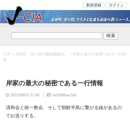
新規登録
ログイン
TOP
>
永田町・霞ヶ関の魑魅魍魎話。
> 岸家の最大の秘密である一行情
報
岸家の最大の秘密である一行情報
2022/08/01 12:46
4a2b96bac5dc
清和会と統一教会、そして朝鮮半島に繋がる線があるの
でお送りする。