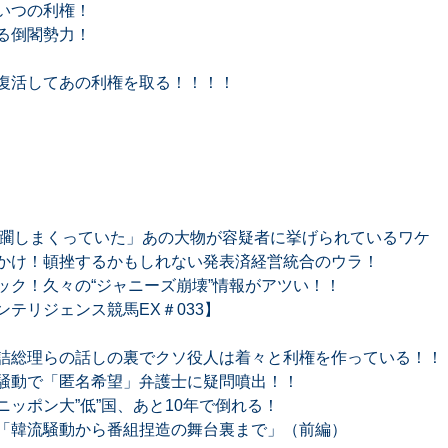
いつの利権！
る倒閣勢力！
復活してあの利権を取る！！！！
蹂躙しまくっていた」あの大物が容疑者に挙げられているワケ
かけ！頓挫するかもしれない発表済経営統合のウラ！
ック！久々の“ジャニーズ崩壊”情報がアツい！！
テリジェンス競馬EX＃033】
詰総理らの話しの裏でクソ役人は着々と利権を作っている！！
騒動で「匿名希望」弁護士に疑問噴出！！
ッポン大”低”国、あと10年で倒れる！
「韓流騒動から番組捏造の舞台裏まで」（前編）