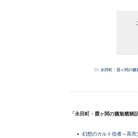
永田町・霞ヶ関の魑
「永田町・霞ヶ関の魑魅魍魎
幻想のカルト信者～高市