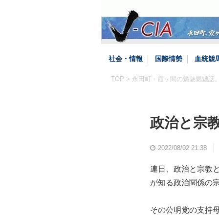
社会・情報
国際情勢
血統競
TOP
>
永田町・霞ヶ関の魑魅魍魎話
政治と宗教
2022/08/02 21:38
連日、政治と宗教
が知る政治関係の
その公明党の支持