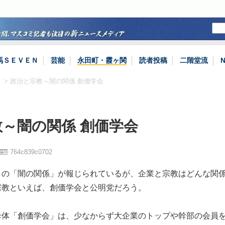
馬ＳＥＶＥＮ
芸能
永田町・霞ヶ関
読者投稿
二階堂流
。
> 政治と宗教～闇の関係 創価学会
～闇の関係 創価学会
764c839c0702
との「闇の関係」が報じられているが、企業と宗教はどんな関
宗教といえば、創価学会と公明党だろう。
母体「創価学会」は、少なからず大企業のトップや幹部の会員