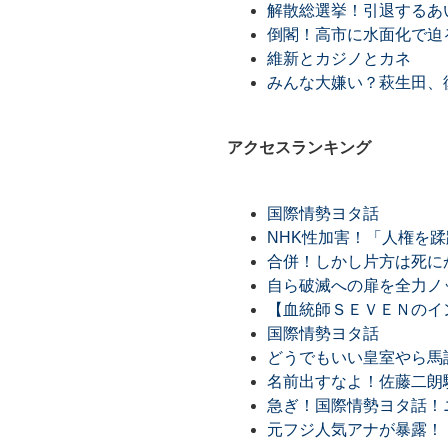
解散総選挙！引退するあ
倒閣！高市に水面化で迫
維新とカジノとカネ
みんな大嫌い？萩生田、
アクセスランキング
国際情勢ヨタ話
NHK性加害！「人権を
合併！しかし片方は死に
自ら破滅への扉を全力ノ
【血統師ＳＥＶＥＮのイン
国際情勢ヨタ話
どうでもいい皇室やら馬
名前出すなよ！佐藤二朗
急ぎ！国際情勢ヨタ話！ニ
元フジ人気アナが暴露！