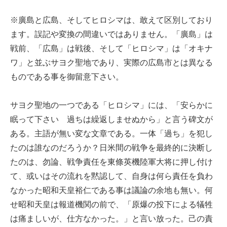
※廣島と広島、そしてヒロシマは、敢えて区別しており
ます。誤記や変換の間違いではありません。「廣島」は
戦前、「広島」は戦後、そして「ヒロシマ」は「オキナ
ワ」と並ぶサヨク聖地であり、実際の広島市とは異なる
ものである事を御留意下さい。
サヨク聖地の一つである「ヒロシマ」には、「安らかに
眠って下さい 過ちは繰返しませぬから」と言う碑文が
ある。主語が無い変な文章である。一体「過ち」を犯し
たのは誰なのだろうか？日米間の戦争を最終的に決断し
たのは、勿論、戦争責任を東條英機陸軍大将に押し付け
て、或いはその流れを黙認して、自身は何ら責任を負わ
なかった昭和天皇裕仁である事は議論の余地も無い。何
せ昭和天皇は報道機関の前で、「原爆の投下による犠牲
は痛ましいが、仕方なかった。」と言い放った。己の責