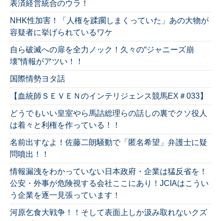
表済経営統合のウラ！
NHK性加害！「人権を蹂躙しまくっていた」あの大物が
容疑者に挙げられているワケ
自ら破滅への扉を全力ノック！久々の“ジャニーズ崩
壊”情報がアツい！！
国際情勢ヨタ話
【血統師ＳＥＶＥＮのインテリジェンス競馬EX＃033】
どうでもいい皇室やら馬詰総理らの話しの裏でクソ役人
は着々と利権を作っている！！
名前出すなよ！佐藤二朗騒動で「匿名希望」弁護士に疑
問噴出！！
情報漏洩をわかっていない日本政府・企業は猛反省を！
公安・外事が危険視する会社ここにあり！JCIAはこうい
う企業を逐一見張っています！
河原乞食大戦争！！そして表面上しか汲み取れないクズ