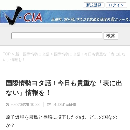
新規登録
ログイン
TOP
>
新・国際情勢ヨタ話
> 国際情勢ヨタ話！今日も貴重な「表に出な
い」情報を！
国際情勢ヨタ話！今日も貴重な「表に出
ない」情報を！
2023/08/29 10:33
91d0fd1cdd48
原子爆弾を廣島と長崎に投下したのは、どこの国なの
か？