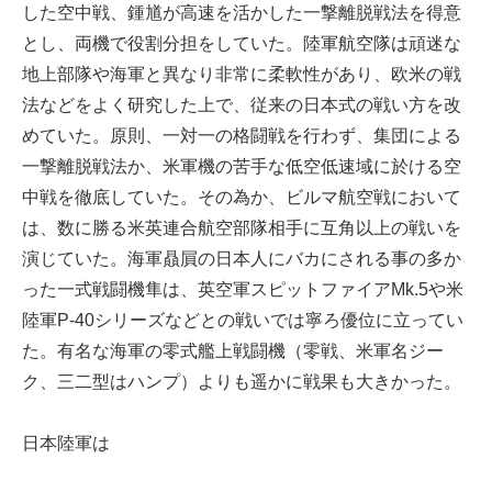
した空中戦、鍾馗が高速を活かした一撃離脱戦法を得意
とし、両機で役割分担をしていた。陸軍航空隊は頑迷な
地上部隊や海軍と異なり非常に柔軟性があり、欧米の戦
法などをよく研究した上で、従来の日本式の戦い方を改
めていた。原則、一対一の格闘戦を行わず、集団による
一撃離脱戦法か、米軍機の苦手な低空低速域に於ける空
中戦を徹底していた。その為か、ビルマ航空戦において
は、数に勝る米英連合航空部隊相手に互角以上の戦いを
演じていた。海軍贔屓の日本人にバカにされる事の多か
った一式戦闘機隼は、英空軍スピットファイアMk.5や米
陸軍P-40シリーズなどとの戦いでは寧ろ優位に立ってい
た。有名な海軍の零式艦上戦闘機（零戦、米軍名ジー
ク、三二型はハンプ）よりも遥かに戦果も大きかった。
日本陸軍は