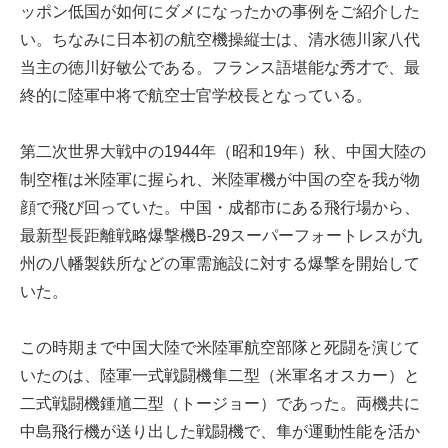
ッポン低国が如何にダメになったかの事例をご紹介した
い。ちなみに日本初の航空機操縦士は、清水徳川家八代
当主の徳川好敏公である。フランス語堪能な秀才で、最
終的に陸軍中将で航空士官学校長となっている。
第二次世界大戦中の1944年（昭和19年）秋、中国大陸の
制空権は米陸軍に握られ、米陸軍機が中国の空を我が物
顔で飛び回っていた。中国・成都市にある飛行場から、
最新型長距離戦略爆撃機B-29スーパーフォートレスが九
州の八幡製鉄所などの軍需施設に対する爆撃を開始して
いた。
この時期まで中国大陸で米陸軍航空部隊と死闘を演じて
いたのは、陸軍一式戦闘機隼二型（米軍名オスカー）と
二式戦闘機鍾馗二型（トージョー）であった。両機共に
中島飛行機が送り出した戦闘機で、隼が運動性能を活か