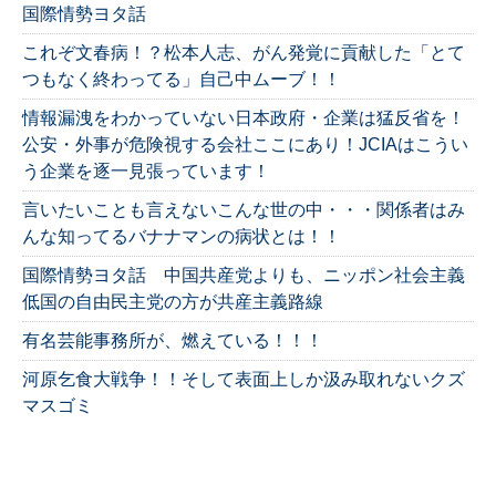
国際情勢ヨタ話
これぞ文春病！？松本人志、がん発覚に貢献した「とて
つもなく終わってる」自己中ムーブ！！
情報漏洩をわかっていない日本政府・企業は猛反省を！
公安・外事が危険視する会社ここにあり！JCIAはこうい
う企業を逐一見張っています！
言いたいことも言えないこんな世の中・・・関係者はみ
んな知ってるバナナマンの病状とは！！
国際情勢ヨタ話 中国共産党よりも、ニッポン社会主義
低国の自由民主党の方が共産主義路線
有名芸能事務所が、燃えている！！！
河原乞食大戦争！！そして表面上しか汲み取れないクズ
マスゴミ