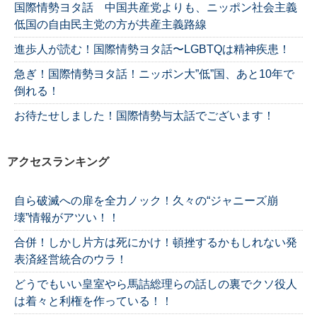
国際情勢ヨタ話 中国共産党よりも、ニッポン社会主義
低国の自由民主党の方が共産主義路線
進歩人が読む！国際情勢ヨタ話〜LGBTQは精神疾患！
急ぎ！国際情勢ヨタ話！ニッポン大”低”国、あと10年で
倒れる！
お待たせしました！国際情勢与太話でございます！
アクセスランキング
自ら破滅への扉を全力ノック！久々の“ジャニーズ崩
壊”情報がアツい！！
合併！しかし片方は死にかけ！頓挫するかもしれない発
表済経営統合のウラ！
どうでもいい皇室やら馬詰総理らの話しの裏でクソ役人
は着々と利権を作っている！！