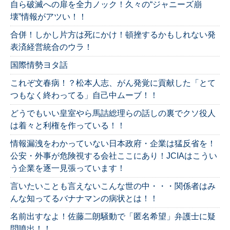
自ら破滅への扉を全力ノック！久々の“ジャニーズ崩
壊”情報がアツい！！
合併！しかし片方は死にかけ！頓挫するかもしれない発
表済経営統合のウラ！
国際情勢ヨタ話
これぞ文春病！？松本人志、がん発覚に貢献した「とて
つもなく終わってる」自己中ムーブ！！
どうでもいい皇室やら馬詰総理らの話しの裏でクソ役人
は着々と利権を作っている！！
情報漏洩をわかっていない日本政府・企業は猛反省を！
公安・外事が危険視する会社ここにあり！JCIAはこうい
う企業を逐一見張っています！
言いたいことも言えないこんな世の中・・・関係者はみ
んな知ってるバナナマンの病状とは！！
名前出すなよ！佐藤二朗騒動で「匿名希望」弁護士に疑
問噴出！！