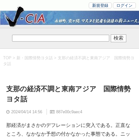
新規登録
ログイン
TOP
>
新・国際情勢ヨタ話
> 支那の経済不調と東南アジア 国際情勢ヨ
タ話
支那の経済不調と東南アジア 国際情勢
ヨタ話
2024/04/14 14:56
887e00c9aec4
那経済がまさかのデフレーションに突入である。正直な
ところ、なかなか予想の付かなかった事態である。ニッ