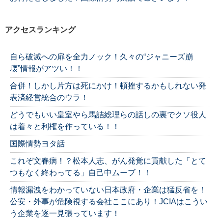
アクセスランキング
自ら破滅への扉を全力ノック！久々の“ジャニーズ崩
壊”情報がアツい！！
合併！しかし片方は死にかけ！頓挫するかもしれない発
表済経営統合のウラ！
どうでもいい皇室やら馬詰総理らの話しの裏でクソ役人
は着々と利権を作っている！！
国際情勢ヨタ話
これぞ文春病！？松本人志、がん発覚に貢献した「とて
つもなく終わってる」自己中ムーブ！！
情報漏洩をわかっていない日本政府・企業は猛反省を！
公安・外事が危険視する会社ここにあり！JCIAはこうい
う企業を逐一見張っています！