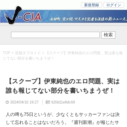
新規登録
ログイン
TOP
>
芸能タブロイド
> 【スクープ】伊東純也のエロ問題、実は誰も報
じてない部分を書いちまうぜ！
【スクープ】伊東純也のエロ問題、実は
誰も報じてない部分を書いちまうぜ！
2024/04/16 19:27
620d11e8dc69
人の噂も75日というが、少なくともサッカーファンは決
して忘れることはないだろう。『週刊新潮』が報じたサ