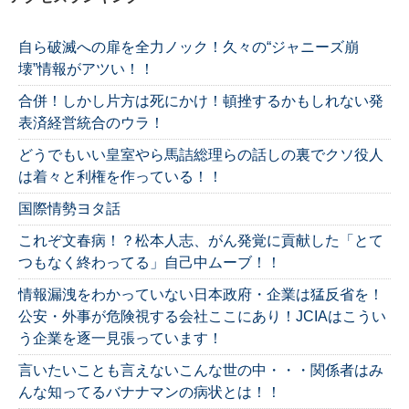
自ら破滅への扉を全力ノック！久々の“ジャニーズ崩
壊”情報がアツい！！
合併！しかし片方は死にかけ！頓挫するかもしれない発
表済経営統合のウラ！
どうでもいい皇室やら馬詰総理らの話しの裏でクソ役人
は着々と利権を作っている！！
国際情勢ヨタ話
これぞ文春病！？松本人志、がん発覚に貢献した「とて
つもなく終わってる」自己中ムーブ！！
情報漏洩をわかっていない日本政府・企業は猛反省を！
公安・外事が危険視する会社ここにあり！JCIAはこうい
う企業を逐一見張っています！
言いたいことも言えないこんな世の中・・・関係者はみ
んな知ってるバナナマンの病状とは！！