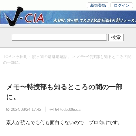
新規登録
ログイン
TOP
>
永田町・霞ヶ関の魑魅魍魎話。
> メモ〜特捜部も知るところの闇
の一部に。
メモ〜特捜部も知るところの闇の一部
に。
2024/08/24 17:42
647cd5306cda
素人が読んでも何も面白くないので、プロ向けです。