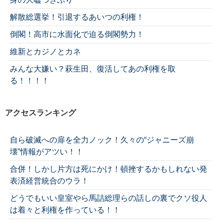
解散総選挙！引退するあいつの利権！
倒閣！高市に水面化で迫る倒閣勢力！
維新とカジノとカネ
みんな大嫌い？萩生田、復活してあの利権を取
る！！！！
アクセスランキング
自ら破滅への扉を全力ノック！久々の“ジャニーズ崩
壊”情報がアツい！！
合併！しかし片方は死にかけ！頓挫するかもしれない発
表済経営統合のウラ！
どうでもいい皇室やら馬詰総理らの話しの裏でクソ役人
は着々と利権を作っている！！