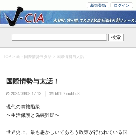
新規登録
ログイン
TOP
>
新・国際情勢ヨタ話
> 国際情勢与太話！
国際情勢与太話！
2024/09/08 17:13
b91f9aacbbd3
現代の貴族階級
〜生活保護と偽装難民〜
世界史上、最も愚かしいであろう政策が行われている国