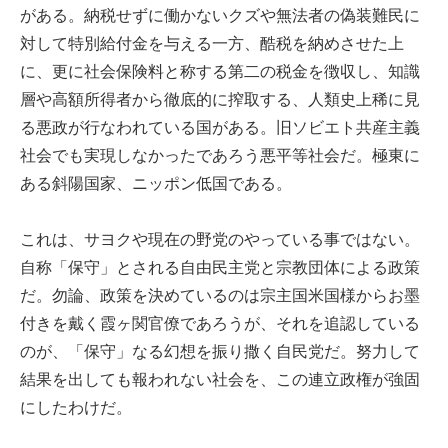
がある。納税せずに働かないクズや無法者の偽装難民に
対して特別給付金を与える一方、酷税を納めさせた上
に、更に社会保険料と称する第二の税金を徴収し、知識
層や高額所得者から徹底的に搾取する、人類史上稀に見
る悪政が行なわれている国がある。旧ソビエト共産主義
社会でも実現しなかったであろう悪平等社会だ。極東に
ある斜陽国家、ニッポン低国である。
これは、サヨクや現在の野党のやっている事ではない。
自称「保守」とされる自由民主党と宗教団体による政策
だ。勿論、政策を決めているのは宗主国米国様からお墨
付きを戴く霞ヶ関官僚であろうが、それを追認している
のが、「保守」なる幻想を振り撒く自民党だ。努力して
結果を出しても報われない社会を、この連立政権が強固
にしたわけだ。