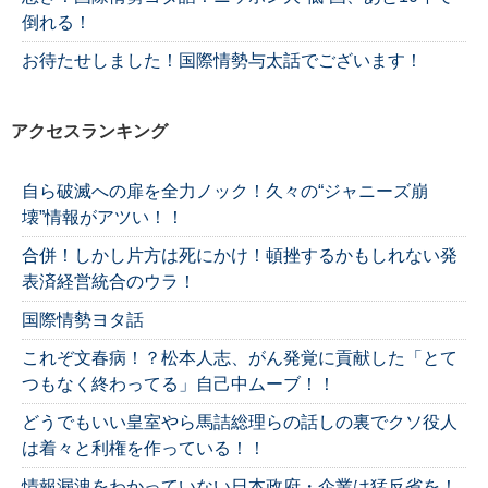
倒れる！
お待たせしました！国際情勢与太話でございます！
アクセスランキング
自ら破滅への扉を全力ノック！久々の“ジャニーズ崩
壊”情報がアツい！！
合併！しかし片方は死にかけ！頓挫するかもしれない発
表済経営統合のウラ！
国際情勢ヨタ話
これぞ文春病！？松本人志、がん発覚に貢献した「とて
つもなく終わってる」自己中ムーブ！！
どうでもいい皇室やら馬詰総理らの話しの裏でクソ役人
は着々と利権を作っている！！
情報漏洩をわかっていない日本政府・企業は猛反省を！