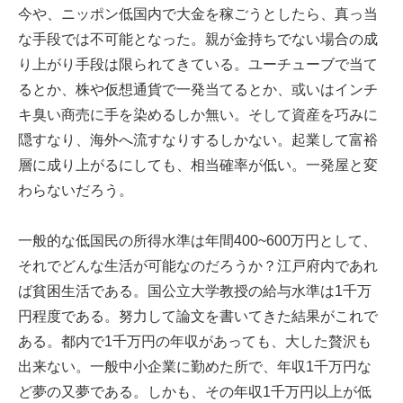
今や、ニッポン低国内で大金を稼ごうとしたら、真っ当
な手段では不可能となった。親が金持ちでない場合の成
り上がり手段は限られてきている。ユーチューブで当て
るとか、株や仮想通貨で一発当てるとか、或いはインチ
キ臭い商売に手を染めるしか無い。そして資産を巧みに
隠すなり、海外へ流すなりするしかない。起業して富裕
層に成り上がるにしても、相当確率が低い。一発屋と変
わらないだろう。
一般的な低国民の所得水準は年間400~600万円として、
それでどんな生活が可能なのだろうか？江戸府内であれ
ば貧困生活である。国公立大学教授の給与水準は1千万
円程度である。努力して論文を書いてきた結果がこれで
ある。都内で1千万円の年収があっても、大した贅沢も
出来ない。一般中小企業に勤めた所で、年収1千万円な
ど夢の又夢である。しかも、その年収1千万円以上が低