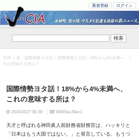
新規登録
ログイン
TOP
>
新・国際情勢ヨタ話
> 国際情勢ヨタ話！18%から4%未満へ、こ
れの意味する所は？
国際情勢ヨタ話！18%から4%未満へ、
これの意味する所は？
2024/10/27 00:39
94583ac36ec1
天才と呼ばれる神田眞人前財務省財務官は、ハッキリと
「日本はもう大国ではない。」と発言している。もうつ