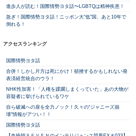
進歩人が読む！国際情勢ヨタ話〜LGBTQは精神疾患！
急ぎ！国際情勢ヨタ話！ニッポン大”低”国、あと10年で
倒れる！
アクセスランキング
国際情勢ヨタ話
合併！しかし片方は死にかけ！頓挫するかもしれない発
表済経営統合のウラ！
NHK性加害！「人権を蹂躙しまくっていた」あの大物が
容疑者に挙げられているワケ
自ら破滅への扉を全力ノック！久々の“ジャニーズ崩
壊”情報がアツい！！
国際情勢ヨタ話
【血統師ＳＥＶＥＮのインテリジェンス競馬EX＃033】