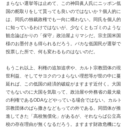
まらない選挙等は止めて、この神田眞人氏にニッポン低
国の舵取りをして貰っても良いのではないか？個人的に
は、同氏の独裁政権でも一向に構わない。同氏を個人的
に知っているわけではないが、少なくともゴミのような
観念論ばかりの「保守」政治屋よりマシだ。宗主国米国
様のお墨付きも得られるだろう。バカな低国民が選挙で
投票した所で、何も変わるものはないのだ。
もうこれ以上、利権の追加追求や、カルト宗教団体の現
世利益、そしてサヨクのつまらない理想等が世の中に蔓
延れば、この低国の経済的破綻がますます近付く。大国
でもないのに大国を気取って、政治屋や外務省の最大級
の利権であるODAなどやっている場合ではない。カルト
宗教団体のばら撒きなどもっての外である。同団体が推
進してきた「高校無償化」があるが、それならば公立高
校の存在理由が無くなるだろう。ますます財政危機にな