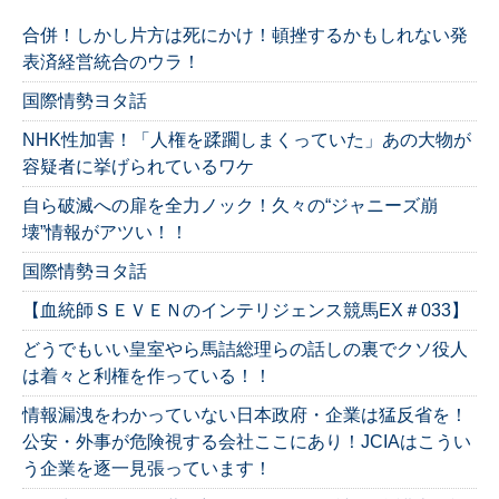
合併！しかし片方は死にかけ！頓挫するかもしれない発
表済経営統合のウラ！
国際情勢ヨタ話
NHK性加害！「人権を蹂躙しまくっていた」あの大物が
容疑者に挙げられているワケ
自ら破滅への扉を全力ノック！久々の“ジャニーズ崩
壊”情報がアツい！！
国際情勢ヨタ話
【血統師ＳＥＶＥＮのインテリジェンス競馬EX＃033】
どうでもいい皇室やら馬詰総理らの話しの裏でクソ役人
は着々と利権を作っている！！
情報漏洩をわかっていない日本政府・企業は猛反省を！
公安・外事が危険視する会社ここにあり！JCIAはこうい
う企業を逐一見張っています！