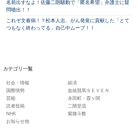
名前出すなよ！佐藤二朗騒動で「匿名希望」弁護士に疑
問噴出！！
これぞ文春病！？松本人志、がん発覚に貢献した「とて
つもなく終わってる」自己中ムーブ！！
カテゴリ一覧
社会・情報
経済
国際情勢
血統競馬ＳＥＶＥＮ
芸能
永田町・霞ヶ関
読者投稿
二階堂流
NHK
紫微斗数
お知らせ他