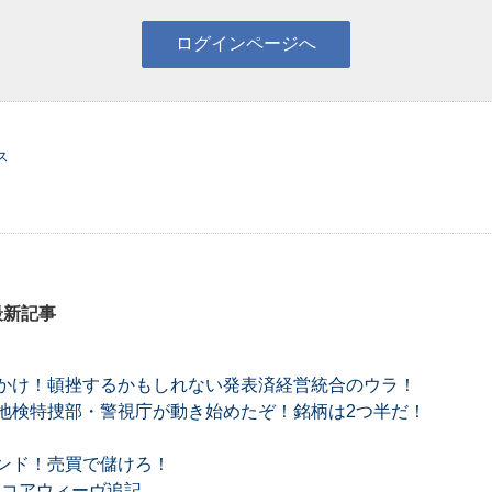
ス
最新記事
かけ！頓挫するかもしれない発表済経営統合のウラ！
地検特捜部・警視庁が動き始めたぞ！銘柄は2つ半だ！
ンド！売買で儲けろ！
望 コアウィーヴ追記