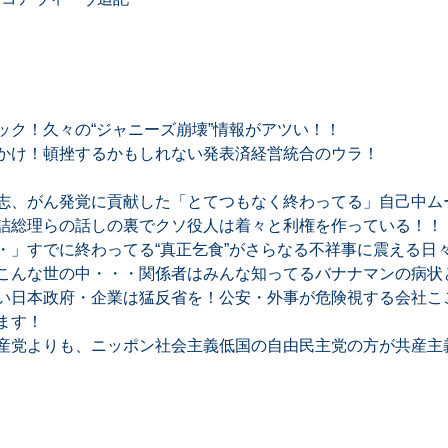
ック！久々の“ジャニーズ崩壊”情報がアツい！！
かけ！頓挫するかもしれない発表済経営統合のウラ！
志、がん発覚に貢献した「とてつもなく終わってる」自己中ム
詰総理らの話しの裏でクソ役人は着々と利権を作っている！！
・」すでに終わってる“真正乞食”がさらなる不祥事に震える日
こんな世の中・・・関係者はみんな知ってるバナナマンの病状
い日本政府・企業は猛反省を！公安・外事が危険視する会社ここ
ます！
産党よりも、ニッポン社会主義低国の自由民主党の方が共産主