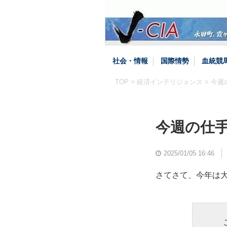
社会・情報
国際情勢
血統競
TOP
>
経済インテリジェンス
> 今
今週の仕
2025/01/05 16:46
さてさて、今年は