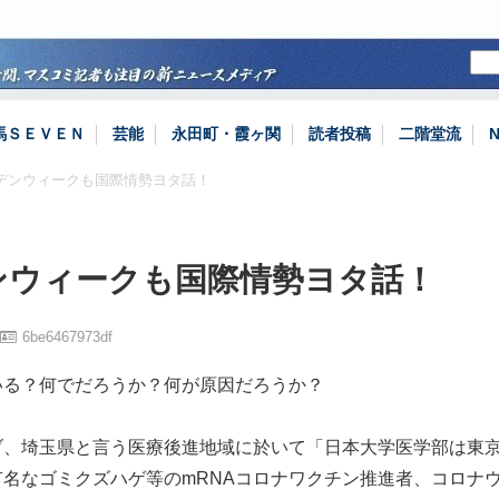
馬ＳＥＶＥＮ
芸能
永田町・霞ヶ関
読者投稿
二階堂流
ルデンウィークも国際情勢ヨタ話！
ンウィークも国際情勢ヨタ話！
6be6467973df
いる？何でだろうか？何が原因だろうか？
ブ、埼玉県と言う医療後進地域に於いて「日本大学医学部は東
名なゴミクズハゲ等のmRNAコロナワクチン推進者、コロナ