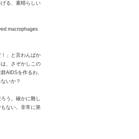
捧げる、素晴らしい
ived macrophages
だ！」と言わんばか
等は、さぞかしこの
AIDSを作るわ、
はないか？
だろう。確かに難し
でもない。非常に第