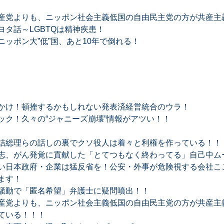
産党よりも、ニッポン社会主義低国の自由民主党の方が共産主
タ話～LGBTQは精神疾患！
ッポン大”低”国、あと10年で倒れる！
かけ！頓挫するかもしれない発表済経営統合のウラ！
ック！久々の“ジャニーズ崩壊”情報がアツい！！
詰総理らの話しの裏でクソ役人は着々と利権を作っている！！
志、がん発覚に貢献した「とてつもなく終わってる」自己中ム
い日本政府・企業は猛反省を！公安・外事が危険視する会社ここ
ます！
騒動で「匿名希望」弁護士に疑問噴出！！
産党よりも、ニッポン社会主義低国の自由民主党の方が共産主
ている！！！