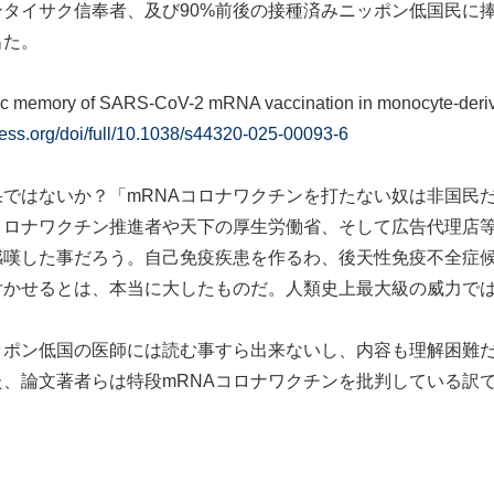
タイサク信奉者、及び90%前後の接種済みニッポン低国民に
出た。
tic memory of SARS-CoV-2 mRNA vaccination in monocyte-der
ess.org/doi/full/10.1038/s44320-025-00093-6
ではないか？「mRNAコロナワクチンを打たない奴は非国民
コロナワクチン推進者や天下の厚生労働省、そして広告代理店
嘆した事だろう。自己免疫疾患を作るわ、後天性免疫不全症候群
付かせるとは、本当に大したものだ。人類史上最大級の威力で
ッポン低国の医師には読む事すら出来ないし、内容も理解困難
、論文著者らは特段mRNAコロナワクチンを批判している訳