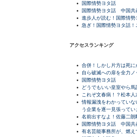
国際情勢ヨタ話
国際情勢ヨタ話 中国共
進歩人が読む！国際情勢ヨ
急ぎ！国際情勢ヨタ話！ニ
アクセスランキング
合併！しかし片方は死に
自ら破滅への扉を全力ノ
国際情勢ヨタ話
どうでもいい皇室やら馬
これぞ文春病！？松本人
情報漏洩をわかっていな
う企業を逐一見張ってい
名前出すなよ！佐藤二朗
国際情勢ヨタ話 中国共
有名芸能事務所が、燃え