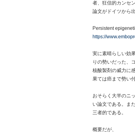
者、狂信的カンセン
論文がドイツから
Persistent epigene
https://www.embopr
実に素晴らしい効果
りの勢いだった、
核酸製剤の威力に感
果ては癌まで勢い
おそらく大半のニ
い論文である。また
三者的である。
概要だが、