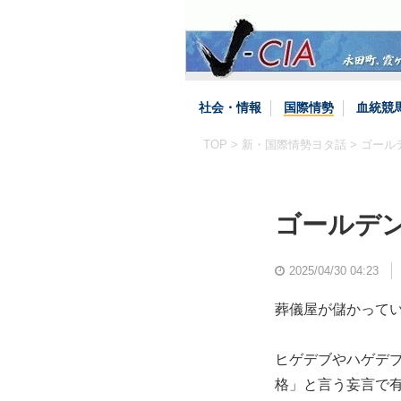
社会・情報
国際情勢
血統競
TOP
>
新・国際情勢ヨタ話
> ゴー
ゴールデ
2025/04/30 04:23
葬儀屋が儲かって
ヒゲデブやハゲデ
格」と言う妄言で有