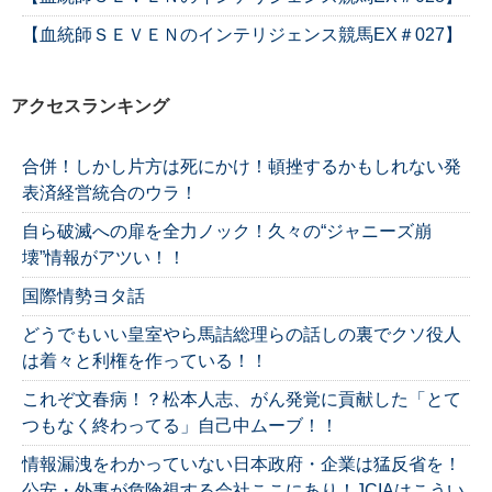
【血統師ＳＥＶＥＮのインテリジェンス競馬EX＃027】
アクセスランキング
合併！しかし片方は死にかけ！頓挫するかもしれない発
表済経営統合のウラ！
自ら破滅への扉を全力ノック！久々の“ジャニーズ崩
壊”情報がアツい！！
国際情勢ヨタ話
どうでもいい皇室やら馬詰総理らの話しの裏でクソ役人
は着々と利権を作っている！！
これぞ文春病！？松本人志、がん発覚に貢献した「とて
つもなく終わってる」自己中ムーブ！！
情報漏洩をわかっていない日本政府・企業は猛反省を！
公安・外事が危険視する会社ここにあり！JCIAはこうい