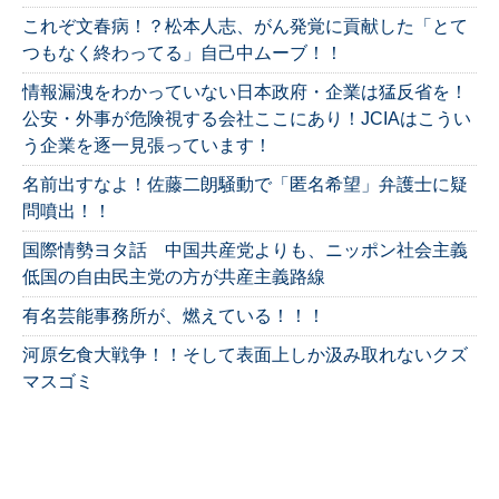
これぞ文春病！？松本人志、がん発覚に貢献した「とて
つもなく終わってる」自己中ムーブ！！
情報漏洩をわかっていない日本政府・企業は猛反省を！
公安・外事が危険視する会社ここにあり！JCIAはこうい
う企業を逐一見張っています！
名前出すなよ！佐藤二朗騒動で「匿名希望」弁護士に疑
問噴出！！
国際情勢ヨタ話 中国共産党よりも、ニッポン社会主義
低国の自由民主党の方が共産主義路線
有名芸能事務所が、燃えている！！！
河原乞食大戦争！！そして表面上しか汲み取れないクズ
マスゴミ