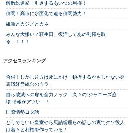
解散総選挙！引退するあいつの利権！
倒閣！高市に水面化で迫る倒閣勢力！
維新とカジノとカネ
みんな大嫌い？萩生田、復活してあの利権を取
る！！！！
アクセスランキング
合併！しかし片方は死にかけ！頓挫するかもしれない発
表済経営統合のウラ！
自ら破滅への扉を全力ノック！久々の“ジャニーズ崩
壊”情報がアツい！！
国際情勢ヨタ話
どうでもいい皇室やら馬詰総理らの話しの裏でクソ役人
は着々と利権を作っている！！