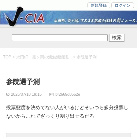
新規登録
ログイン
TOP
>
永田町・霞ヶ関の魑魅魍魎話。
> 参院選予測
参院選予測
2025/07/18 19:15
bf2669d8562e
投票態度を決めてない人がいるけどそいつら多分投票し
ないからこれでざっくり割り出せるだろ