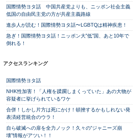
国際情勢ヨタ話 中国共産党よりも、ニッポン社会主義
低国の自由民主党の方が共産主義路線
進歩人が読む！国際情勢ヨタ話〜LGBTQは精神疾患！
急ぎ！国際情勢ヨタ話！ニッポン大”低”国、あと10年で
倒れる！
アクセスランキング
国際情勢ヨタ話
NHK性加害！「人権を蹂躙しまくっていた」あの大物が
容疑者に挙げられているワケ
合併！しかし片方は死にかけ！頓挫するかもしれない発
表済経営統合のウラ！
自ら破滅への扉を全力ノック！久々の“ジャニーズ崩
壊”情報がアツい！！