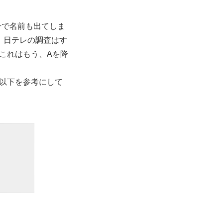
号で名前も出てしま
、日テレの調査はす
これはもう、Aを降
）
以下を参考にして
。