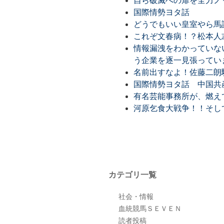
自ら破滅への扉を全力ノ
国際情勢ヨタ話
どうでもいい皇室やら馬
これぞ文春病！？松本人
情報漏洩をわかっていな
う企業を逐一見張ってい
名前出すなよ！佐藤二朗
国際情勢ヨタ話 中国共
有名芸能事務所が、燃え
河原乞食大戦争！！そし
カテゴリ一覧
社会・情報
血統競馬ＳＥＶＥＮ
読者投稿