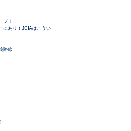
ーブ！！
にあり！JCIAはこうい
義路線
関