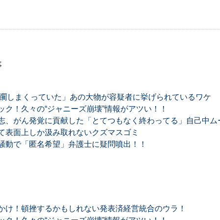
事
蹂躙しまくっていた」あの大物が容疑者に挙げられているワケ
ック！久々の“ジャニーズ崩壊”情報がアツい！！
志、がん発覚に貢献した「とてつもなく終わってる」自己中ム
て表面上しか汲み取れないクズマスゴミ
騒動で「匿名希望」弁護士に疑問噴出！！
かけ！頓挫するかもしれない発表済経営統合のウラ！