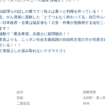
ック！久々の“ジャニーズ崩壊”情報がアツい！！
詰総理らの話しの裏でクソ役人は着々と利権を作っている！！
志、がん発覚に貢献した「とてつもなく終わってる」自己中ム
い日本政府・企業は猛反省を！公安・外事が危険視する会社ここ
ます！
騒動で「匿名希望」弁護士に疑問噴出！！
産党よりも、ニッポン社会主義低国の自由民主党の方が共産主
ている！！！
て表面上しか汲み取れないクズマスゴミ
経済
国際情勢
芸能
永田町・霞ヶ
二階堂流
NHK