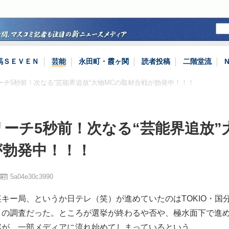
馬ＳＥＶＥＮ
芸能
永田町・霞ヶ関
読者投稿
二階堂流
ーチ5秒前！次なる“芸能界追放”大物MCの取材合戦が勃発中！！！
ーチ5秒前！次なる“芸能界追放”
が勃発中！！！
5a04e30c3990
キー局、というか日テレ（笑）が進めていたのはTOKIO・国
」の調査だった。ところが選挙が終わるや否や、極水面下で進
容が、一部メディアに流れ始めてしまっているという。