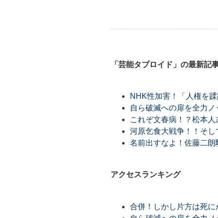
「芸能タブロイド」の最新記
NHK性加害！「人権を
自ら破滅への扉を全力ノ
これぞ文春病！？松本人
河原乞食大戦争！！そし
名前出すなよ！佐藤二朗
アクセスランキング
合併！しかし片方は死に