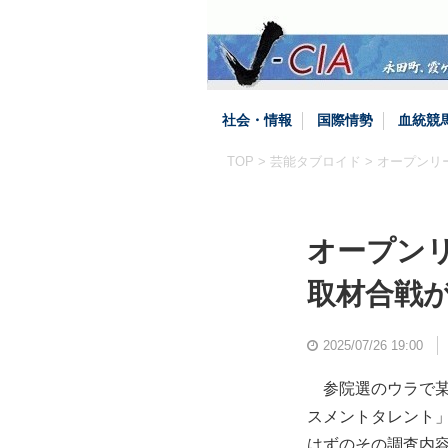
社会・情報
国際情勢
血統競
TOP
>
芸能タブロイド
> オープンリ
オープンリ
取材合戦
2025/07/26 19:00
参院選のウラで某
スメントタレント
はずのその調査内