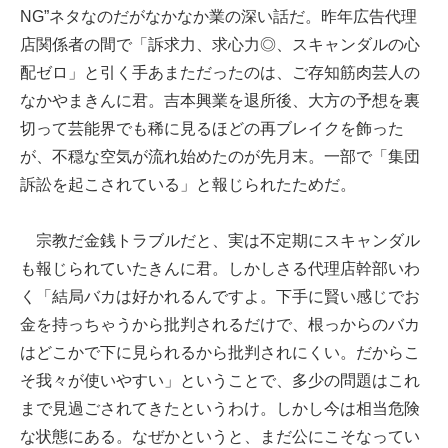
NG”ネタなのだがなかなか業の深い話だ。昨年広告代理
店関係者の間で「訴求力、求心力◎、スキャンダルの心
配ゼロ」と引く手あまただったのは、ご存知筋肉芸人の
なかやまきんに君。吉本興業を退所後、大方の予想を裏
切って芸能界でも稀に見るほどの再ブレイクを飾った
が、不穏な空気が流れ始めたのが先月末。一部で「集団
訴訟を起こされている」と報じられたためだ。
宗教だ金銭トラブルだと、実は不定期にスキャンダル
も報じられていたきんに君。しかしさる代理店幹部いわ
く「結局バカは好かれるんですよ。下手に賢い感じでお
金を持っちゃうから批判されるだけで、根っからのバカ
はどこかで下に見られるから批判されにくい。だからこ
そ我々が使いやすい」ということで、多少の問題はこれ
まで見過ごされてきたというわけ。しかし今は相当危険
な状態にある。なぜかというと、まだ公にこそなってい