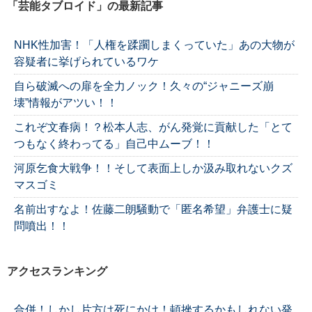
「芸能タブロイド」の最新記事
NHK性加害！「人権を蹂躙しまくっていた」あの大物が
容疑者に挙げられているワケ
自ら破滅への扉を全力ノック！久々の“ジャニーズ崩
壊”情報がアツい！！
これぞ文春病！？松本人志、がん発覚に貢献した「とて
つもなく終わってる」自己中ムーブ！！
河原乞食大戦争！！そして表面上しか汲み取れないクズ
マスゴミ
名前出すなよ！佐藤二朗騒動で「匿名希望」弁護士に疑
問噴出！！
アクセスランキング
合併！しかし片方は死にかけ！頓挫するかもしれない発