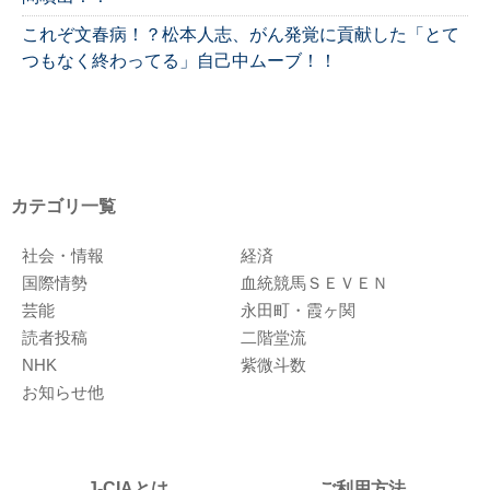
これぞ文春病！？松本人志、がん発覚に貢献した「とて
つもなく終わってる」自己中ムーブ！！
カテゴリ一覧
社会・情報
経済
国際情勢
血統競馬ＳＥＶＥＮ
芸能
永田町・霞ヶ関
読者投稿
二階堂流
NHK
紫微斗数
お知らせ他
J-CIAとは
ご利用方法