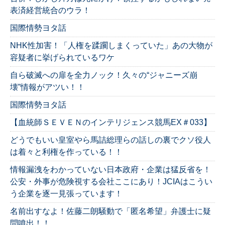
表済経営統合のウラ！
国際情勢ヨタ話
NHK性加害！「人権を蹂躙しまくっていた」あの大物が
容疑者に挙げられているワケ
自ら破滅への扉を全力ノック！久々の“ジャニーズ崩
壊”情報がアツい！！
国際情勢ヨタ話
【血統師ＳＥＶＥＮのインテリジェンス競馬EX＃033】
どうでもいい皇室やら馬詰総理らの話しの裏でクソ役人
は着々と利権を作っている！！
情報漏洩をわかっていない日本政府・企業は猛反省を！
公安・外事が危険視する会社ここにあり！JCIAはこうい
う企業を逐一見張っています！
名前出すなよ！佐藤二朗騒動で「匿名希望」弁護士に疑
問噴出！！