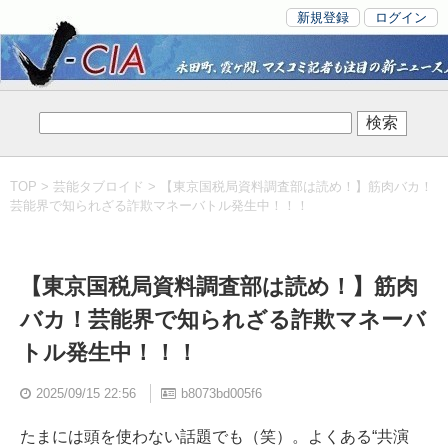
新規登録
ログイン
TOP
>
芸能タブロイド
> 【東京国税局資料調査部は読め！】筋肉バカ！
芸能界で知られざる詐欺マネーバトル発生中！！！
【東京国税局資料調査部は読め！】筋肉
バカ！芸能界で知られざる詐欺マネーバ
トル発生中！！！
2025/09/15 22:56
b8073bd005f6
たまには頭を使わない話題でも（笑）。よくある“共演