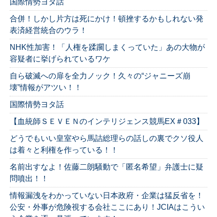
国際情勢ヨタ話
合併！しかし片方は死にかけ！頓挫するかもしれない発
表済経営統合のウラ！
NHK性加害！「人権を蹂躙しまくっていた」あの大物が
容疑者に挙げられているワケ
自ら破滅への扉を全力ノック！久々の“ジャニーズ崩
壊”情報がアツい！！
国際情勢ヨタ話
【血統師ＳＥＶＥＮのインテリジェンス競馬EX＃033】
どうでもいい皇室やら馬詰総理らの話しの裏でクソ役人
は着々と利権を作っている！！
名前出すなよ！佐藤二朗騒動で「匿名希望」弁護士に疑
問噴出！！
情報漏洩をわかっていない日本政府・企業は猛反省を！
公安・外事が危険視する会社ここにあり！JCIAはこうい