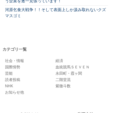
う企業を逐一見張っています！
河原乞食大戦争！！そして表面上しか汲み取れないクズ
マスゴミ
カテゴリ一覧
社会・情報
経済
国際情勢
血統競馬ＳＥＶＥＮ
芸能
永田町・霞ヶ関
読者投稿
二階堂流
NHK
紫微斗数
お知らせ他