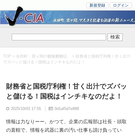
新規登録
ログイン
TOP
>
永田町・霞ヶ関の魑魅魍魎話。
> 財務省と国税庁利権！甘く出汁
でズバッと儲ける！国税はインチキなのだよ！
財務省と国税庁利権！甘く出汁でズバッ
と儲ける！国税はインチキなのだよ！
2025/10/03 17:55
0d1af5d7e888
情報は力なりーー。かつて、企業の広報部は社長・頭取
の直轄で、情報を武器に裏の汚い仕事も請け負ってい