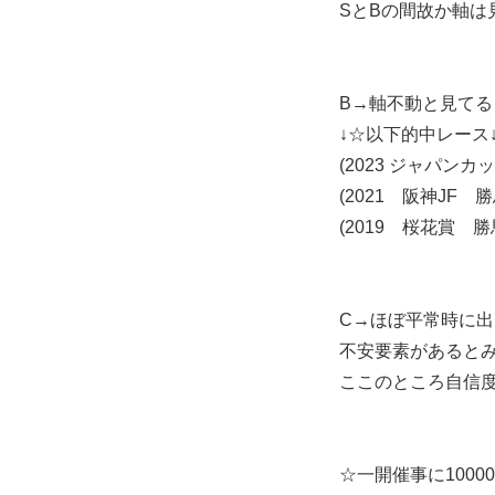
SとBの間故か軸は
B→軸不動と見て
↓☆以下的中レース
(2023 ジャパ
(2021 阪神J
(2019 桜花賞
C→ほぼ平常時に
不安要素があると
ここのところ自信
☆一開催事に1000