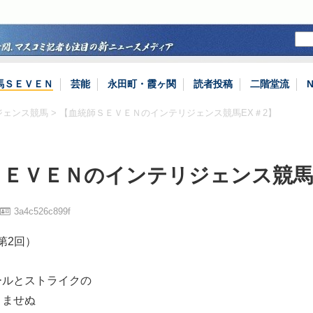
馬ＳＥＶＥＮ
芸能
永田町・霞ヶ関
読者投稿
二階堂流
ジェンス競馬
> 【血統師ＳＥＶＥＮのインテリジェンス競馬EX＃2】
ＥＶＥＮのインテリジェンス競馬E
3a4c526c899f
 第2回）
ールとストライクの
きませぬ