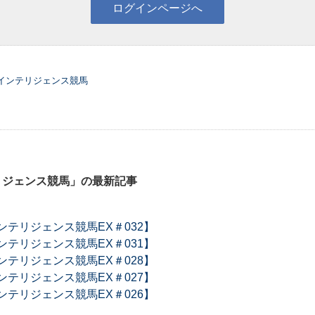
インテリジェンス競馬
リジェンス競馬」の最新記事
テリジェンス競馬EX＃032】
テリジェンス競馬EX＃031】
テリジェンス競馬EX＃028】
テリジェンス競馬EX＃027】
テリジェンス競馬EX＃026】