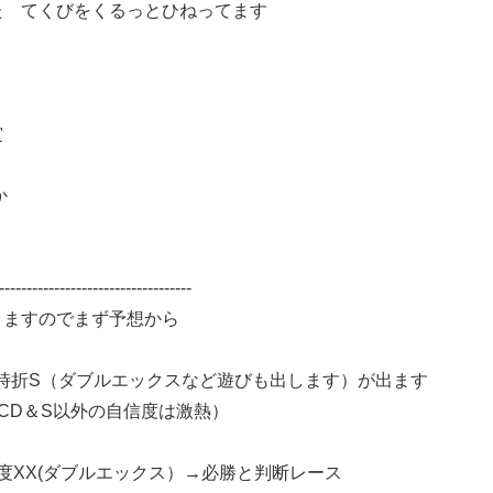
た てくびをくるっとひねってます
賞
か
-----------------------------------
りますのでまず予想から
 時折S（ダブルエックスなど遊びも出します）が出ます
BCD＆S以外の自信度は激熱）
信度XX(ダブルエックス）→必勝と判断レース