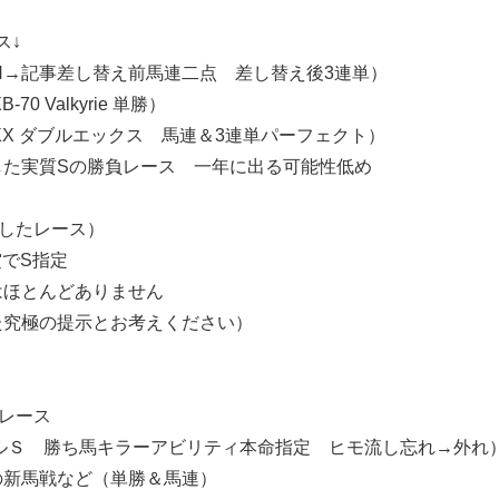
ス↓
（N→記事差し替え前馬連二点 差し替え後3連単）
70 Valkyrie 単勝）
（XX ダブルエックス 馬連＆3連単パーフェクト）
した実質Sの勝負レース 一年に出る可能性低め
したレース）
賞でS指定
はほとんどありません
た究極の提示とお考えください）
レース
フルＳ 勝ち馬キラーアビリティ本命指定 ヒモ流し忘れ→外れ
の新馬戦など（単勝＆馬連）