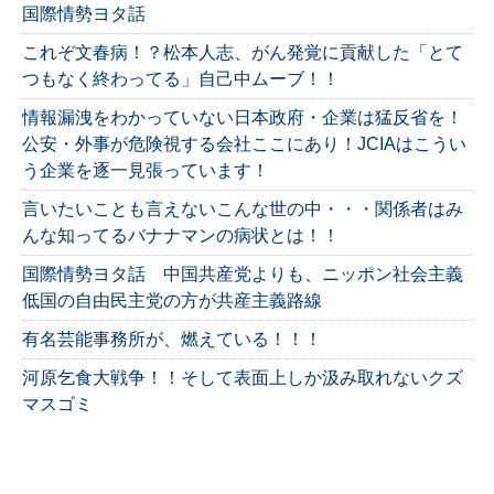
国際情勢ヨタ話
これぞ文春病！？松本人志、がん発覚に貢献した「とて
つもなく終わってる」自己中ムーブ！！
情報漏洩をわかっていない日本政府・企業は猛反省を！
公安・外事が危険視する会社ここにあり！JCIAはこうい
う企業を逐一見張っています！
言いたいことも言えないこんな世の中・・・関係者はみ
んな知ってるバナナマンの病状とは！！
国際情勢ヨタ話 中国共産党よりも、ニッポン社会主義
低国の自由民主党の方が共産主義路線
有名芸能事務所が、燃えている！！！
河原乞食大戦争！！そして表面上しか汲み取れないクズ
マスゴミ