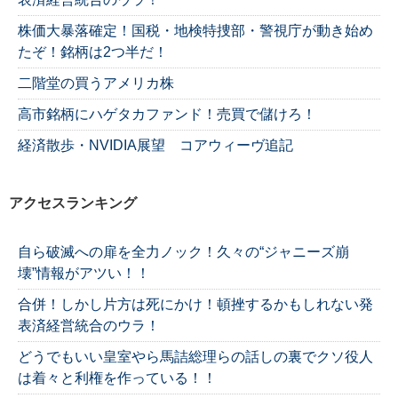
株価大暴落確定！国税・地検特捜部・警視庁が動き始め
たぞ！銘柄は2つ半だ！
二階堂の買うアメリカ株
高市銘柄にハゲタカファンド！売買で儲けろ！
経済散歩・NVIDIA展望 コアウィーヴ追記
アクセスランキング
自ら破滅への扉を全力ノック！久々の“ジャニーズ崩
壊”情報がアツい！！
合併！しかし片方は死にかけ！頓挫するかもしれない発
表済経営統合のウラ！
どうでもいい皇室やら馬詰総理らの話しの裏でクソ役人
は着々と利権を作っている！！