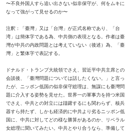
〜不良外国人すら追い出さない似非保守が、何をムキに
なって強がって見せるのか〜
注釈：「臺灣」又は「台灣」が正式名称であり、「台
湾」は簡体字である為、中共側の表現となる。作者は臺
灣が中共の内政問題とは考えていない（後述）為、「臺
灣」と繁体字で表記する。
ドナルド・トランプ大統領でさえ、習近平中共主席との
会談後、「臺灣問題については話したくない。」と言っ
たが、ニッポン低国の似非保守総理は、無謀にも臺灣問
題に介入する姿勢を見せた。世界一の軍事力を持つ米国
でさえ、中共との対立には躊躇するにも関わらず、核兵
器すら持たず、しかも経済的に中共より劣るニッポン低
国に、中共に対してどの様な勝算があるのか、リベラル
女総理に聞いてみたい。中共とやり合うなら、準備して