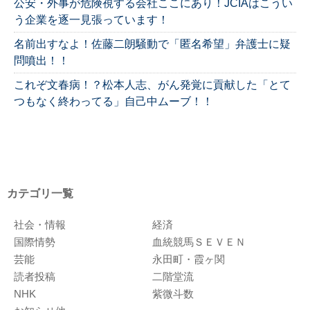
公安・外事が危険視する会社ここにあり！JCIAはこうい
う企業を逐一見張っています！
名前出すなよ！佐藤二朗騒動で「匿名希望」弁護士に疑
問噴出！！
これぞ文春病！？松本人志、がん発覚に貢献した「とて
つもなく終わってる」自己中ムーブ！！
カテゴリ一覧
社会・情報
経済
国際情勢
血統競馬ＳＥＶＥＮ
芸能
永田町・霞ヶ関
読者投稿
二階堂流
NHK
紫微斗数