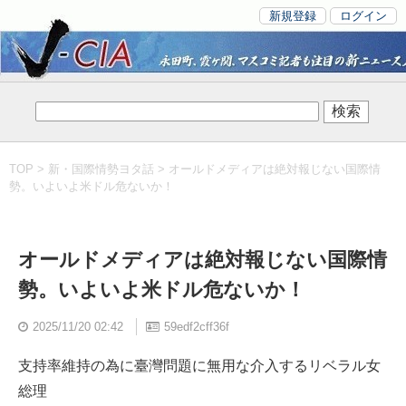
新規登録
ログイン
TOP
>
新・国際情勢ヨタ話
> オールドメディアは絶対報じない国際情
勢。いよいよ米ドル危ないか！
オールドメディアは絶対報じない国際情
勢。いよいよ米ドル危ないか！
2025/11/20 02:42
59edf2cff36f
支持率維持の為に臺灣問題に無用な介入するリベラル女
総理