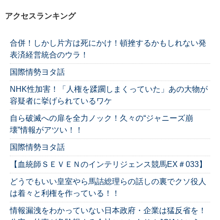
アクセスランキング
合併！しかし片方は死にかけ！頓挫するかもしれない発
表済経営統合のウラ！
国際情勢ヨタ話
NHK性加害！「人権を蹂躙しまくっていた」あの大物が
容疑者に挙げられているワケ
自ら破滅への扉を全力ノック！久々の“ジャニーズ崩
壊”情報がアツい！！
国際情勢ヨタ話
【血統師ＳＥＶＥＮのインテリジェンス競馬EX＃033】
どうでもいい皇室やら馬詰総理らの話しの裏でクソ役人
は着々と利権を作っている！！
情報漏洩をわかっていない日本政府・企業は猛反省を！