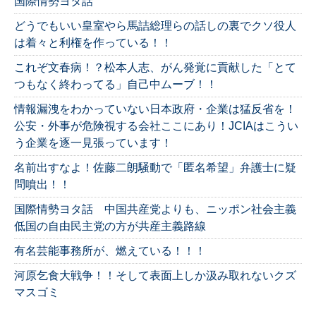
国際情勢ヨタ話
どうでもいい皇室やら馬詰総理らの話しの裏でクソ役人
は着々と利権を作っている！！
これぞ文春病！？松本人志、がん発覚に貢献した「とて
つもなく終わってる」自己中ムーブ！！
情報漏洩をわかっていない日本政府・企業は猛反省を！
公安・外事が危険視する会社ここにあり！JCIAはこうい
う企業を逐一見張っています！
名前出すなよ！佐藤二朗騒動で「匿名希望」弁護士に疑
問噴出！！
国際情勢ヨタ話 中国共産党よりも、ニッポン社会主義
低国の自由民主党の方が共産主義路線
有名芸能事務所が、燃えている！！！
河原乞食大戦争！！そして表面上しか汲み取れないクズ
マスゴミ