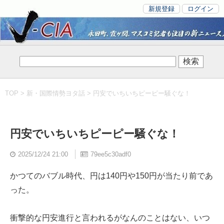
新規登録
ログイン
TOP
>
新・国際情勢ヨタ話
> 円安でいちいちピーピー騒ぐな！
円安でいちいちピーピー騒ぐな！
2025/12/24 21:00
79ee5c30adf0
かつてのバブル時代、円は140円や150円が当たり前であ
った。
衝撃的な円安進行と言われるがなんのことはない、いつ