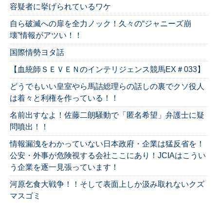
容疑者に挙げられているワケ
自ら破滅への扉を全力ノック！久々の“ジャニーズ崩
壊”情報がアツい！！
国際情勢ヨタ話
【血統師ＳＥＶＥＮのインテリジェンス競馬EX＃033】
どうでもいい皇室やら馬詰総理らの話しの裏でクソ役人
は着々と利権を作っている！！
名前出すなよ！佐藤二朗騒動で「匿名希望」弁護士に疑
問噴出！！
情報漏洩をわかっていない日本政府・企業は猛反省を！
公安・外事が危険視する会社ここにあり！JCIAはこうい
う企業を逐一見張っています！
河原乞食大戦争！！そして表面上しか汲み取れないクズ
マスゴミ