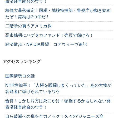
表済経営統合のウラ！
株価大暴落確定！国税・地検特捜部・警視庁が動き始め
たぞ！銘柄は2つ半だ！
二階堂の買うアメリカ株
高市銘柄にハゲタカファンド！売買で儲けろ！
経済散歩・NVIDIA展望 コアウィーヴ追記
アクセスランキング
国際情勢ヨタ話
NHK性加害！「人権を蹂躙しまくっていた」あの大物が
容疑者に挙げられているワケ
合併！しかし片方は死にかけ！頓挫するかもしれない発
表済経営統合のウラ！
自ら破滅への扉を全力ノック！久々の“ジャニーズ崩