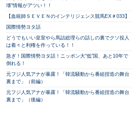
壊”情報がアツい！！
【血統師ＳＥＶＥＮのインテリジェンス競馬EX＃033】
国際情勢ヨタ話
どうでもいい皇室やら馬詰総理らの話しの裏でクソ役人
は着々と利権を作っている！！
急ぎ！国際情勢ヨタ話！ニッポン大”低”国、あと10年で
倒れる！
元フジ人気アナが暴露！「韓流騒動から番組捏造の舞台
裏まで」（前編）
元フジ人気アナが暴露！「韓流騒動から番組捏造の舞台
裏まで」（後編）