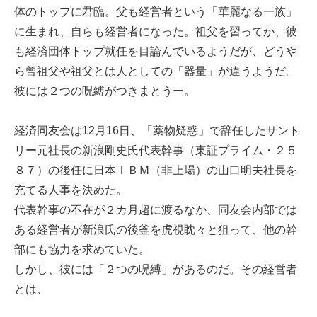
体のトップに君臨。父も経営者という「華麗なる一族」
に生まれ、自らも経営者になった。祖父を習ってか、彼
も経済団体トップ就任を目論んでいるようだが、どうや
ら曾祖父や祖父とは人としての「器量」が違うようだ。
彼には２つの呪縛がつきまとうー。
経済同友会は12月16日、「薬物疑惑」で辞任したサント
リー元社長の新浪剛史氏代表幹事（東証プライム・２５
８７）の後任に日本ＩＢＭ（非上場）の山口明夫社長を
充てる人事を決めた。
代表幹事の不在が２カ月超に渡るなか、同友会内部では
ある経営者が新浪氏の後釜を虎視眈々と狙って、他の幹
部にも協力を求めていた。
しかし、彼には「２つの呪縛」があるのだ。その経営者
とは、