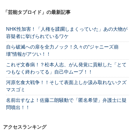
「芸能タブロイド」の最新記事
NHK性加害！「人権を蹂躙しまくっていた」あの大物が
容疑者に挙げられているワケ
自ら破滅への扉を全力ノック！久々の“ジャニーズ崩
壊”情報がアツい！！
これぞ文春病！？松本人志、がん発覚に貢献した「とて
つもなく終わってる」自己中ムーブ！！
河原乞食大戦争！！そして表面上しか汲み取れないクズ
マスゴミ
名前出すなよ！佐藤二朗騒動で「匿名希望」弁護士に疑
問噴出！！
アクセスランキング