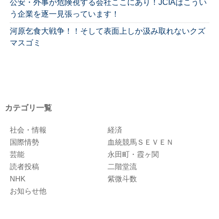
公安・外事が危険視する会社ここにあり！JCIAはこうい
う企業を逐一見張っています！
河原乞食大戦争！！そして表面上しか汲み取れないクズ
マスゴミ
カテゴリ一覧
社会・情報
経済
国際情勢
血統競馬ＳＥＶＥＮ
芸能
永田町・霞ヶ関
読者投稿
二階堂流
NHK
紫微斗数
お知らせ他