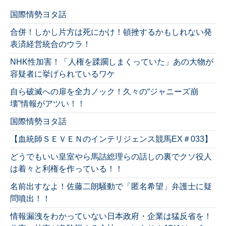
国際情勢ヨタ話
合併！しかし片方は死にかけ！頓挫するかもしれない発
表済経営統合のウラ！
NHK性加害！「人権を蹂躙しまくっていた」あの大物が
容疑者に挙げられているワケ
自ら破滅への扉を全力ノック！久々の“ジャニーズ崩
壊”情報がアツい！！
国際情勢ヨタ話
【血統師ＳＥＶＥＮのインテリジェンス競馬EX＃033】
どうでもいい皇室やら馬詰総理らの話しの裏でクソ役人
は着々と利権を作っている！！
名前出すなよ！佐藤二朗騒動で「匿名希望」弁護士に疑
問噴出！！
情報漏洩をわかっていない日本政府・企業は猛反省を！