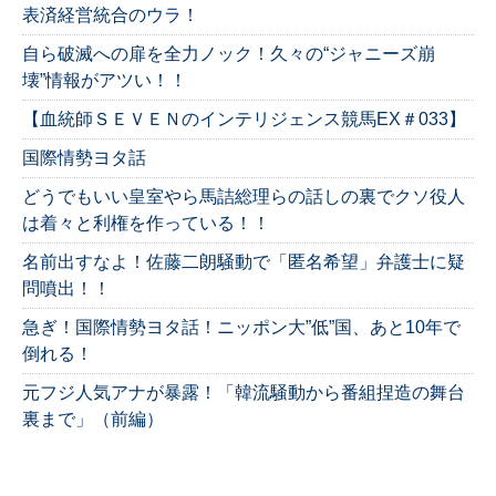
表済経営統合のウラ！
自ら破滅への扉を全力ノック！久々の“ジャニーズ崩
壊”情報がアツい！！
【血統師ＳＥＶＥＮのインテリジェンス競馬EX＃033】
国際情勢ヨタ話
どうでもいい皇室やら馬詰総理らの話しの裏でクソ役人
は着々と利権を作っている！！
名前出すなよ！佐藤二朗騒動で「匿名希望」弁護士に疑
問噴出！！
急ぎ！国際情勢ヨタ話！ニッポン大”低”国、あと10年で
倒れる！
元フジ人気アナが暴露！「韓流騒動から番組捏造の舞台
裏まで」（前編）