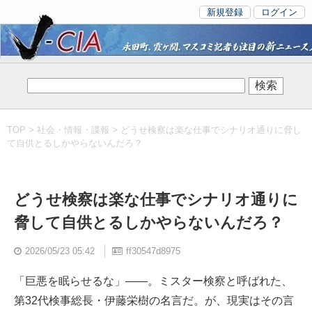
新規登録
ログイン
TOP
>
社会・情報・諜報
> どうせ検察は楽な仕事でシナリオ通りに脅し
て自供とるしかやらないんだろ？
どうせ検察は楽な仕事でシナリオ通りに
脅して自供とるしかやらないんだろ？
2026/05/23 05:42
ff30547d8975
「巨悪を眠らせるな」――。ミスター検察と呼ばれた、
第32代検事総長・伊藤栄樹の名言だ。が、現実はその言