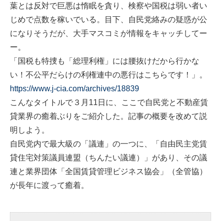
葉とは反対で巨悪は惰眠を貪り、検察や国税は弱い者い
じめで点数を稼いでいる。目下、自民党絡みの疑惑が公
になりそうだが、大手マスコミが情報をキャッチしてー
ー。
「国税も特捜も「総理利権」には腰抜けだから行かな
い！不公平だらけの利権連中の悪行はこちらです！」。
https://www.j-cia.com/archives/18839
こんなタイトルで３月11日に、ここで自民党と不動産賃
貸業界の癒着ぶりをご紹介した。記事の概要を改めて説
明しよう。
自民党内で最大級の「議連」の一つに、「自由民主党賃
貸住宅対策議員連盟（ちんたい議連）」があり、その議
連と業界団体「全国賃貸管理ビジネス協会」（全管協）
が長年に渡って癒着。