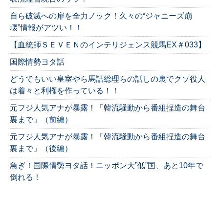
自ら破滅への扉を全力ノック！久々の“ジャニーズ崩
壊”情報がアツい！！
【血統師ＳＥＶＥＮのインテリジェンス競馬EX＃033】
国際情勢ヨタ話
どうでもいい皇室やら馬詰総理らの話しの裏でクソ役人
は着々と利権を作っている！！
元フジ人気アナが暴露！「韓流騒動から番組捏造の舞台
裏まで」（前編）
元フジ人気アナが暴露！「韓流騒動から番組捏造の舞台
裏まで」（後編）
急ぎ！国際情勢ヨタ話！ニッポン大”低”国、あと10年で
倒れる！