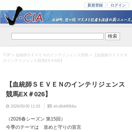
新規登録
ログイン
TOP
>
血統師ＳＥＶＥＮのインテリジェンス競馬
> 【血統師ＳＥＶＥＮ
のインテリジェンス競馬EX＃026】
【血統師ＳＥＶＥＮのインテリジェンス
競馬EX＃026】
2026/05/30 11:03
efcd6d46fb6a
（2026春シーズン 第15回）
今季のテーマは 攻めと守りの宣言