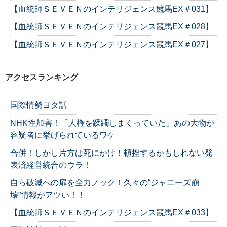
【血統師ＳＥＶＥＮのインテリジェンス競馬EX＃031】
【血統師ＳＥＶＥＮのインテリジェンス競馬EX＃028】
【血統師ＳＥＶＥＮのインテリジェンス競馬EX＃027】
アクセスランキング
国際情勢ヨタ話
NHK性加害！「人権を蹂躙しまくっていた」あの大物が
容疑者に挙げられているワケ
合併！しかし片方は死にかけ！頓挫するかもしれない発
表済経営統合のウラ！
自ら破滅への扉を全力ノック！久々の“ジャニーズ崩
壊”情報がアツい！！
【血統師ＳＥＶＥＮのインテリジェンス競馬EX＃033】