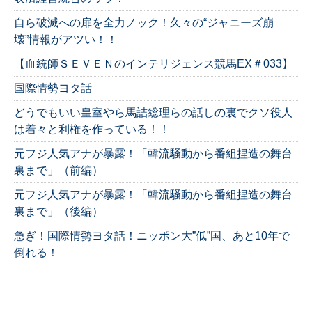
自ら破滅への扉を全力ノック！久々の“ジャニーズ崩
壊”情報がアツい！！
【血統師ＳＥＶＥＮのインテリジェンス競馬EX＃033】
国際情勢ヨタ話
どうでもいい皇室やら馬詰総理らの話しの裏でクソ役人
は着々と利権を作っている！！
元フジ人気アナが暴露！「韓流騒動から番組捏造の舞台
裏まで」（前編）
元フジ人気アナが暴露！「韓流騒動から番組捏造の舞台
裏まで」（後編）
急ぎ！国際情勢ヨタ話！ニッポン大”低”国、あと10年で
倒れる！