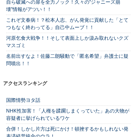
自ら破滅への扉を全力ノック！久々の“ジャニーズ崩
壊”情報がアツい！！
これぞ文春病！？松本人志、がん発覚に貢献した「とて
つもなく終わってる」自己中ムーブ！！
河原乞食大戦争！！そして表面上しか汲み取れないクズ
マスゴミ
名前出すなよ！佐藤二朗騒動で「匿名希望」弁護士に疑
問噴出！！
アクセスランキング
国際情勢ヨタ話
NHK性加害！「人権を蹂躙しまくっていた」あの大物が
容疑者に挙げられているワケ
合併！しかし片方は死にかけ！頓挫するかもしれない発
表済経営統合のウラ！