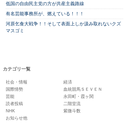
低国の自由民主党の方が共産主義路線
有名芸能事務所が、燃えている！！！
河原乞食大戦争！！そして表面上しか汲み取れないクズ
マスゴミ
カテゴリ一覧
社会・情報
経済
国際情勢
血統競馬ＳＥＶＥＮ
芸能
永田町・霞ヶ関
読者投稿
二階堂流
NHK
紫微斗数
お知らせ他