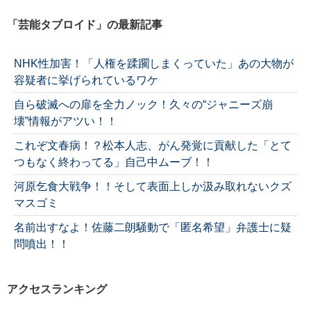
「芸能タブロイド」の最新記事
NHK性加害！「人権を蹂躙しまくっていた」あの大物が
容疑者に挙げられているワケ
自ら破滅への扉を全力ノック！久々の“ジャニーズ崩
壊”情報がアツい！！
これぞ文春病！？松本人志、がん発覚に貢献した「とて
つもなく終わってる」自己中ムーブ！！
河原乞食大戦争！！そして表面上しか汲み取れないクズ
マスゴミ
名前出すなよ！佐藤二朗騒動で「匿名希望」弁護士に疑
問噴出！！
アクセスランキング