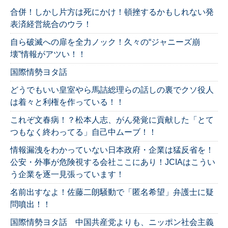
合併！しかし片方は死にかけ！頓挫するかもしれない発
表済経営統合のウラ！
自ら破滅への扉を全力ノック！久々の“ジャニーズ崩
壊”情報がアツい！！
国際情勢ヨタ話
どうでもいい皇室やら馬詰総理らの話しの裏でクソ役人
は着々と利権を作っている！！
これぞ文春病！？松本人志、がん発覚に貢献した「とて
つもなく終わってる」自己中ムーブ！！
情報漏洩をわかっていない日本政府・企業は猛反省を！
公安・外事が危険視する会社ここにあり！JCIAはこうい
う企業を逐一見張っています！
名前出すなよ！佐藤二朗騒動で「匿名希望」弁護士に疑
問噴出！！
国際情勢ヨタ話 中国共産党よりも、ニッポン社会主義