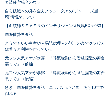
表済経営統合のウラ！
自ら破滅への扉を全力ノック！久々の“ジャニーズ崩
壊”情報がアツい！！
【血統師ＳＥＶＥＮのインテリジェンス競馬EX＃033】
国際情勢ヨタ話
どうでもいい皇室やら馬詰総理らの話しの裏でクソ役人
は着々と利権を作っている！！
元フジ人気アナが暴露！「韓流騒動から番組捏造の舞台
裏まで」（前編）
元フジ人気アナが暴露！「韓流騒動から番組捏造の舞台
裏まで」（後編）
急ぎ！国際情勢ヨタ話！ニッポン大”低”国、あと10年で
倒れる！