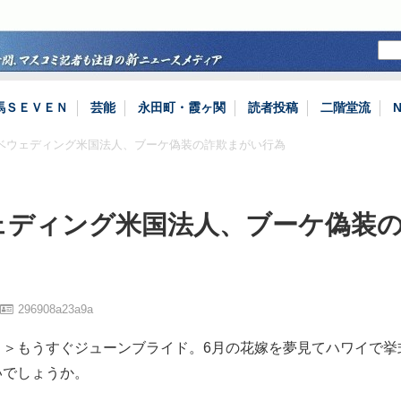
馬ＳＥＶＥＮ
芸能
永田町・霞ヶ関
読者投稿
二階堂流
タベウェディング米国法人、ブーケ偽装の詐欺まがい行為
ェディング米国法人、ブーケ偽装
296908a23a9a
り＞もうすぐジューンブライド。6月の花嫁を夢見てハワイで挙
いでしょうか。