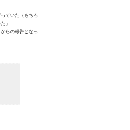
行っていた（もちろ
いた」
ドからの報告となっ
。