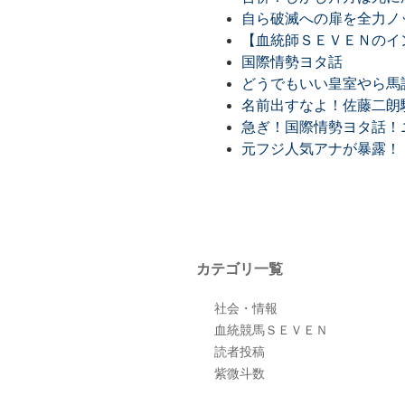
自ら破滅への扉を全力ノ
【血統師ＳＥＶＥＮのイン
国際情勢ヨタ話
どうでもいい皇室やら馬
名前出すなよ！佐藤二朗
急ぎ！国際情勢ヨタ話！ニ
元フジ人気アナが暴露！
カテゴリ一覧
社会・情報
血統競馬ＳＥＶＥＮ
読者投稿
紫微斗数