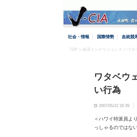
社会・情報
国際情勢
血統競
TOP
>
経済インテリジェンス
> ワ
ワタベウ
い行為
2007/05/22 20:39
＜ハワイ特派員よ
っしゃるのではな