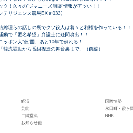
ック！久々の“ジャニーズ崩壊”情報がアツい！！
テリジェンス競馬EX＃033】
詰総理らの話しの裏でクソ役人は着々と利権を作っている！！
騒動で「匿名希望」弁護士に疑問噴出！！
ッポン大”低”国、あと10年で倒れる！
「韓流騒動から番組捏造の舞台裏まで」（前編）
経済
国際情勢
芸能
永田町・霞ヶ
二階堂流
NHK
お知らせ他