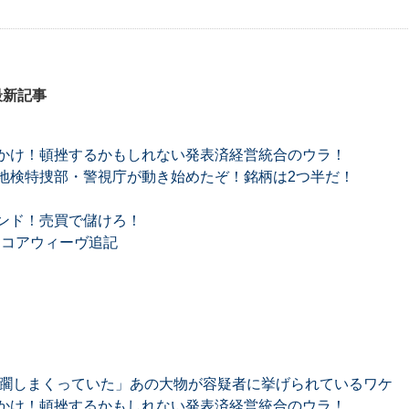
最新記事
かけ！頓挫するかもしれない発表済経営統合のウラ！
地検特捜部・警視庁が動き始めたぞ！銘柄は2つ半だ！
ンド！売買で儲けろ！
望 コアウィーヴ追記
蹂躙しまくっていた」あの大物が容疑者に挙げられているワケ
かけ！頓挫するかもしれない発表済経営統合のウラ！