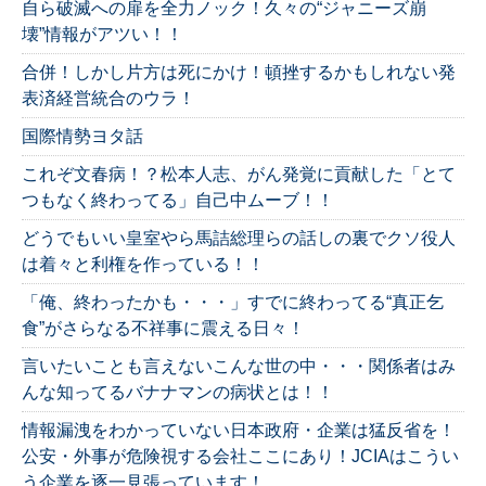
自ら破滅への扉を全力ノック！久々の“ジャニーズ崩
壊”情報がアツい！！
合併！しかし片方は死にかけ！頓挫するかもしれない発
表済経営統合のウラ！
国際情勢ヨタ話
これぞ文春病！？松本人志、がん発覚に貢献した「とて
つもなく終わってる」自己中ムーブ！！
どうでもいい皇室やら馬詰総理らの話しの裏でクソ役人
は着々と利権を作っている！！
「俺、終わったかも・・・」すでに終わってる“真正乞
食”がさらなる不祥事に震える日々！
言いたいことも言えないこんな世の中・・・関係者はみ
んな知ってるバナナマンの病状とは！！
情報漏洩をわかっていない日本政府・企業は猛反省を！
公安・外事が危険視する会社ここにあり！JCIAはこうい
う企業を逐一見張っています！